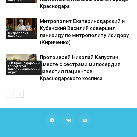
Василий
Краснодара
Митрополит Екатеринодарский и
Кубанский Василий совершил
митрополит
панихиду по митрополиту Исидору
Василий
(Кириченко)
Протоиерей Николай Капустин
3-й Краснодарский
вместе с сестрами милосердия
городской
благочиннический
навестил пациентов
округ
Краснодарского хосписа