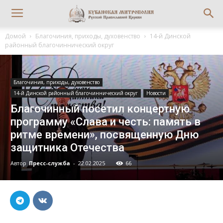
Домой
Благочиния, приходы, духовенство
14-й Динской
районный благочиннический округ
Благочиния, приходы, духовенство
14-й Динской районный благочиннический округ
Новости
Благочинный посетил концертную
программу «Слава и честь: память в
ритме времени», посвященную Дню
защитника Отечества
Автор
Пресс-служба
-
22.02.2025
66