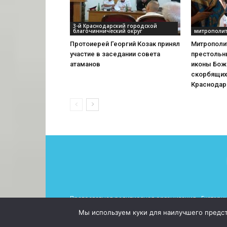
3-й Краснодарский городской
благочиннический округ
митрополит
Протоиерей Георгий Козак принял
Митрополи
участие в заседании совета
престольн
атаманов
иконы Бож
скорбящих
Краснодар
Православная религиозная организация «Екатерин
При использовании материалов просьба указывать 
Мы используем куки для наилучшего предста
© 2026 Все права защищены