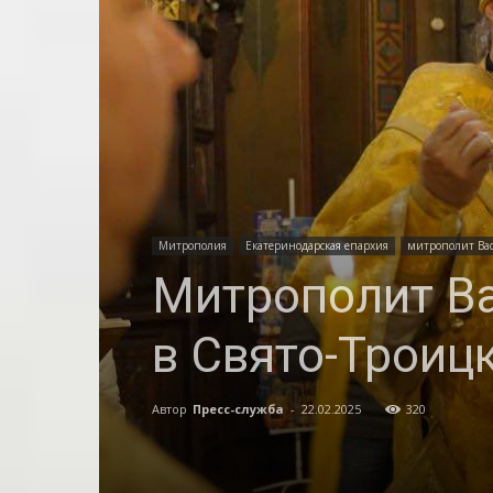
Митрополия
Екатеринодарская епархия
митрополит Ва
Митрополит В
в Свято-Троиц
Автор
Пресс-служба
-
22.02.2025
320