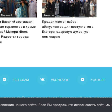
 Василий
Анонсы
т Василий возглавил
Продолжается набор
ые торжества в храме
абитуриентов для поступления в
ией Матери «Всех
Екатеринодарскую духовную
 Радость» города
семинарию
а
TELEGRAM
VKONTAKTE
YOUTUBE
одарская и Кубанская Епархия Русской Православной Церкви (Московский
рабочие ссылки на сайт mitropoliakuban.ru
вления нашего сайта. Если Вы продолжите использовать сайт, мы бу