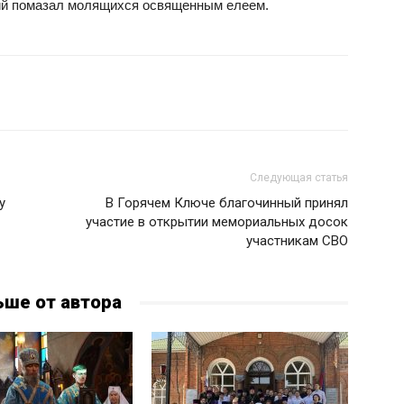
ий помазал молящихся освященным елеем.
Следующая статья
у
В Горячем Ключе благочинный принял
участие в открытии мемориальных досок
участникам СВО
ьше от автора