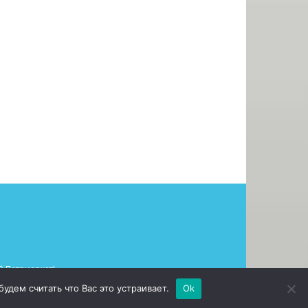
 Патриархат)»
дем считать что Вас это устраивает.
Ok