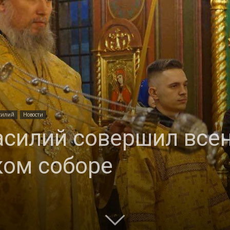
и
Кубанской
силий
Новости
асилий совершил все
ком соборе
епархии