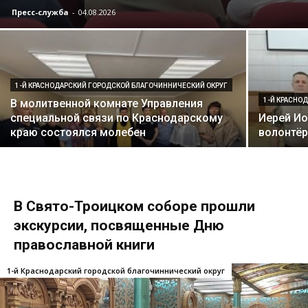
Пресс-служба
-
04.08.2026
1-Й КРАСНОДАРСКИЙ ГОРОДСКОЙ БЛАГОЧИННИЧЕСКИЙ ОКРУГ
1-Й КРАСНО
В молитвенной комнате Управления
специальной связи по Краснодарскому
Иерей Ио
краю состоялся молебен
волонтёр
В Свято-Троицком соборе прошли
экскурсии, посвященные Дню
православной книги
1-й Краснодарский городской благочиннический округ