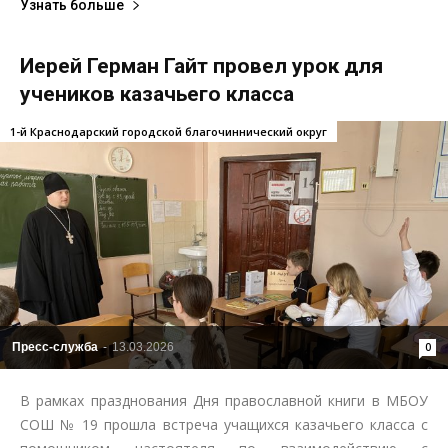
Узнать больше
Иерей Герман Гайт провел урок для
учеников казачьего класса
1-й Краснодарский городской благочиннический округ
Пресс-служба
-
13.03.2026
0
В рамках празднования Дня православной книги в МБОУ
СОШ № 19 прошла встреча учащихся казачьего класса с