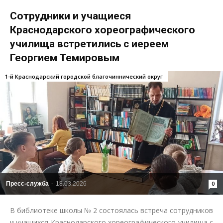
Сотрудники и учащиеся
Краснодарского хореографического
училища встретились с иереем
Георгием Темировым
1-й Краснодарский городской благочиннический округ
Пресс-служба
-
18.03.2026
0
В библиотеке школы № 2 состоялась встреча сотрудников
и учащихся Краснодарского хореографического училища с