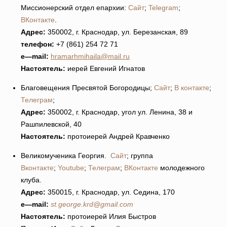
Миссионерский отдел епархии:
Сайт
;
Telegram
;
ВКонтакте
.
Адрес:
350002, г. Краснодар, ул. Березанская, 89
телефон:
+7 (861) 254 72 71
e
—
mail
:
hramarhmihaila@mail.ru
Настоятель:
иерей Евгений Игнатов
Благовещения Пресвятой Богородицы;
Сайт
;
В контакте
;
Телеграм
;
Адрес:
350002, г. Краснодар, угол ул. Ленина, 38 и
Рашпилевской, 40
Настоятель:
протоиерей Андрей Кравченко
Великомученика Георгия.
Сайт
; группа
Вконтакте
;
Youtube
;
Телеграм
;
ВКонтакте
молодежного
клуба.
Адрес:
350015, г. Краснодар, ул. Седина, 170
e
—
mail
:
st.george.krd@gmail.com
Настоятель:
протоиерей Илия Быстров