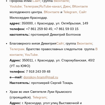
Пророка Илии.
Сайт
; Группа
Вконтакте
;
Youtube;
Телеграм
;
RuTube-канал
;
Дзен
;
ВКонтакте
молодежного центра.
ВКонтакте
и
Telegram,
Сайт
Милосердие-Краснодар.
адрес:
350000, г. Краснодар, ул. Октябрьская, 149
телефон:
+7 861 259 60 45; +7 861 59 03 15
настоятель:
протоиерей Димитрий Болтонов
Благоверного князя Димитрия
Сайт
; группа
Вконтакте
;
Телеграм
. Братство православных следопытов группа
В
контакте
;
YouTube.
Адрес:
350011, г. Краснодар, ул. Старокубанская, 40/2
(УТ по ЮФО)
телефон:
7 918 243 09 48
e
—
mail
:
donskoy-hram@mail.ru
Настоятель:
протоиерей Сергий Токарь
Храм во имя Святителя Луки Крымского
(строящийся).
Telegram
;
Адрес:
г. Краснодар, угол улиц Выставочной и