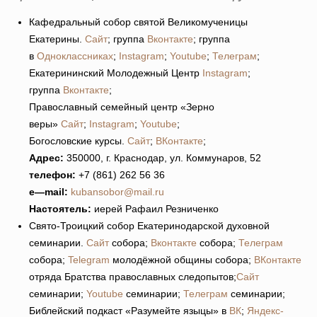
Кафедральный собор святой Великомученицы
Екатерины.
Сайт
; группа
Вконтакте
; группа
в
Одноклассниках
;
Instagram
;
Youtube
;
Телеграм
;
Екатерининский Молодежный Центр
Instagram
;
группа
Вконтакте
;
Православный семейный центр «Зерно
веры»
Сайт
;
Instagram
;
Youtube
;
Богословские курсы.
Сайт
;
ВКонтакте
;
Адрес:
350000, г. Краснодар, ул. Коммунаров, 52
телефон:
+7 (861) 262 56 36
e
—
mail
:
kubansobor@mail.ru
Настоятель:
иерей Рафаил Резниченко
Свято-Троицкий собор Екатеринодарской духовной
семинарии.
Сайт
собора;
Вконтакте
собора;
Телеграм
собора;
Telegram
молодёжной общины собора;
ВКонтакте
отряда Братства православных следопытов;
Сайт
семинарии;
Youtube
семинарии;
Телеграм
семинарии;
Библейский подкаст «Разумейте языцы» в
ВК
;
Яндекс-