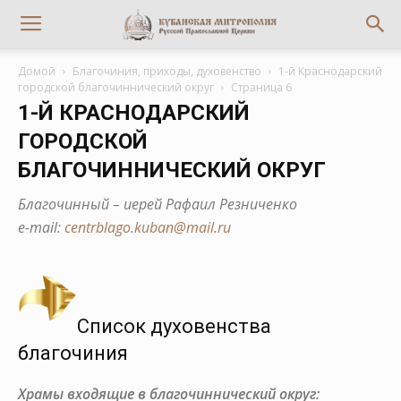
Домой
Благочиния, приходы, духовенство
1-й Краснодарский
городской благочиннический округ
Страница 6
1-Й КРАСНОДАРСКИЙ
ГОРОДСКОЙ
БЛАГОЧИННИЧЕСКИЙ ОКРУГ
Благочинный – иерей Рафаил Резниченко
е-mail:
centrblago.kuban@mail.ru
Список духовенства
благочиния
Храмы входящие в благочиннический округ: