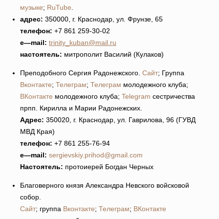
музыке
;
RuTube
.
адрес:
350000, г. Краснодар, ул. Фрунзе, 65
телефон:
+7 861 259-30-02
e
—
mail
:
trinity_kuban@mail.ru
настоятель:
митрополит Василий (Кулаков)
Преподобного Сергия Радонежского.
Сайт
; Группа
Вконтакте
;
Телеграм
;
Телеграм
молодежного клуба;
ВКонтакте
молодежного клуба;
Telegram
сестричества
прпп. Кирилла и Марии Радонежских.
Адрес:
350020, г. Краснодар, ул. Гаврилова, 96 (ГУВД
МВД Края)
телефон:
+7 861 255-76-94
e
—
mail
:
sergievskiy.prihod@gmail.com
Настоятель:
протоиерей Богдан Черных
Благоверного князя Александра Невского войсковой
собор.
Сайт
; группа
Вконтакте
;
Телеграм
;
ВКонтакте