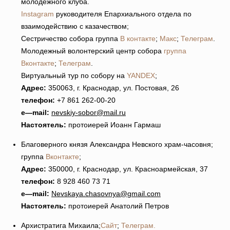
молодежного клуба.
Instagram
руководителя Епархиального отдела по
взаимодействию с казачеством;
Сестричество собора группа
В контакте
;
Макс
;
Телеграм
.
Молодежный волонтерский центр собора
группа
Вконтакте
;
Телеграм
.
Виртуальный тур по собору на
YANDEX
;
Адрес:
350063, г. Краснодар, ул. Постовая, 26
телефон:
+7 861 262-00-20
e
—
mail
:
nevskiy-sobor@mail.ru
Настоятель:
протоиерей Иоанн Гармаш
Благоверного князя Александра Невского храм-часовня;
группа
Вконтакте
;
Адрес:
350000, г. Краснодар, ул. Красноармейская, 37
телефон:
8 928 460 73 71
e
—
mail
:
Nevskaya
.
chasovnya
@
gmail
.
com
Настоятель:
протоиерей Анатолий Петров
Архистратига Михаила;
Сайт
;
Телеграм.