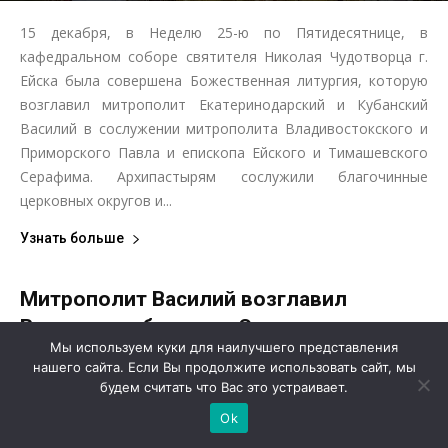
15 декабря, в Неделю 25-ю по Пятидесятнице, в
кафедральном соборе святителя Николая Чудотворца г.
Ейска была совершена Божественная литургия, которую
возглавил митрополит Екатеринодарский и Кубанский
Василий в сослужении митрополита Владивостокского и
Приморского Павла и епископа Ейского и Тимашевского
Серафима. Архипастырям сослужили благочинные
церковных округов и...
Узнать больше
Митрополит Василий возглавил
Всенощное бдение в Свято-
Мы используем куки для наилучшего представления
Никольском кафедральном соборе
нашего сайта. Если Вы продолжите использовать сайт, мы
Ейска
будем считать что Вас это устраивает.
Ok
Ейская епархия