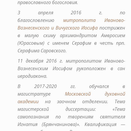
православного богословия.
3 апреля 2016 г. по
благословлению
митрополита Иваново-
Вознесенского и Вичугского Иосифа
пострижен
в малую схиму архимандритом Амвросием
(Юрасовым) с именем Серафим в честь прп.
Серафима Саровского.
11 декабря 2016 г. митрополитом Иваново-
Вознесенским Иосифом рукоположен в сан
иеродиакона.
В 2017-2020 гг. обучался в
магистратуре
Московской духовной
академии
на заочном отделении. Тема
магистерской диссертации: «Тема
самопознания по творениям святителя
Игнатия (Брянчанинова)». Квалификация —