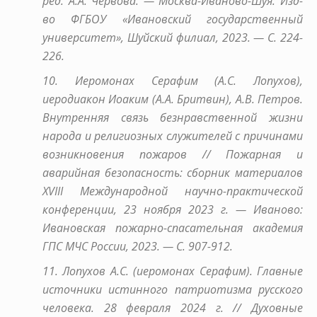
ред. А.А. Червова. — Москва-Иваново-Шуя: Изд-
во ФГБОУ «Ивановский государственный
университет», Шуйский филиал, 2023. — С. 224-
226.
10. Иеромонах Серафим (А.С. Лопухов),
иеродиакон Иоаким (А.А. Бритвин), А.В. Петров.
Внутренняя связь безнравственной жизни
народа и религиозных служителей с причинами
возникновения пожаров // Пожарная и
аварийная безопасность: сборник материалов
XVIII Международной научно-практической
конференции, 23 ноября 2023 г. — Иваново:
Ивановская пожарно-спасательная академия
ГПС МЧС России, 2023. — С. 907-912.
11. Лопухов А.С. (иеромонах Серафим). Главные
источники истинного патриотизма русского
человека. 28 февраля 2024 г. // Духовные