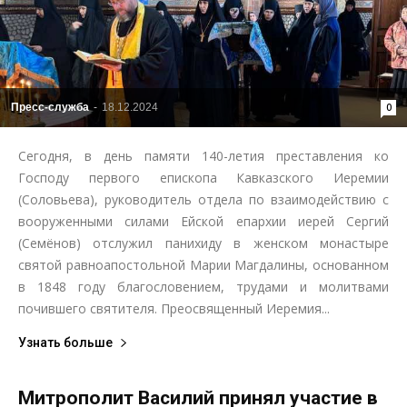
Пресс-служба
-
18.12.2024
0
Сегодня, в день памяти 140-летия преставления ко
Господу первого епископа Кавказского Иеремии
(Соловьева), руководитель отдела по взаимодействию с
вооруженными силами Ейской епархии иерей Сергий
(Семёнов) отслужил панихиду в женском монастыре
святой равноапостольной Марии Магдалины, основанном
в 1848 году благословением, трудами и молитвами
почившего святителя. Преосвященный Иеремия...
Узнать больше
Митрополит Василий принял участие в