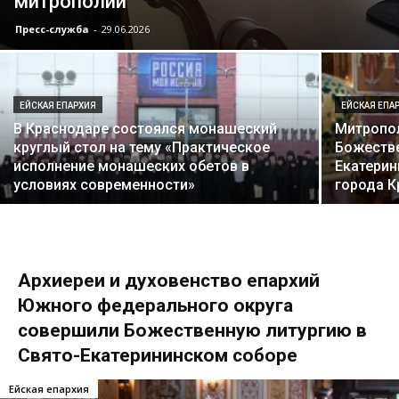
митрополии
Пресс-служба
-
29.06.2026
ЕЙСКАЯ ЕПАРХИЯ
ЕЙСКАЯ ЕПА
В Краснодаре состоялся монашеский
Митропо
круглый стол на тему «Практическое
Божестве
исполнение монашеских обетов в
Екатери
условиях современности»
города К
Архиереи и духовенство епархий
Южного федерального округа
совершили Божественную литургию в
Свято-Екатерининском соборе
Ейская епархия