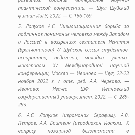
практической конференции. — Шуя: Шуйский
филиал ИвГУ, 2022. — С. 166-169.
5. Лопухов А.С. Цивилизационная борьба за
подлинное понимание человека между Западом
и Россией в воззрениях святителя Игнатия
(Брянчанинова) // Шуйская сессия студентов,
аспирантов, педагогов, молодых ученых:
материалы XV Международной научной
конференции, Москва — Иваново — Шуя, 22-23
ноября 2022 г. / отв. ред. А.А. Червова. —
Иваново: Изд-во ШФ Ивановский
государственный университет, 2022. — С. 289-
293.
6. А.С. Лопухов (иеромонах Серафим), А.В.
Петров, А.А. Бритвин (иеродиакон Иоаким). К
вопросу пожарной безопасности в