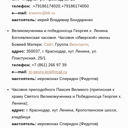
телефон:
.+79186174020,+79186174050
e
—
mail
:
xramnc@bk.ru
настоятель:
иерей Владимир Бондаренко
Великомученика и победоносца Георгия х. Ленина.
Богоявленская часовня. Часовня «Иверской» иконы
Божией Матери;
Сайт
; Группа
Вконтакте
;
адрес:
350037, г. Краснодар, хут. Ленина, ул.
Пластунская, 25/1
телефон:
+7 (861) 266 97 39
e
—
mail
:
st-georg-krd@mail.ru
настоятель:
иеромонах Спиридон (Федотов)
Часовня преподобного Паисия Великого (приписная к
храму Святого Великомученика и Победоносца Георгия х.
Ленина);
адрес:
г. Краснодар, хут. Ленина, Кропоткинское шоссе,
кладбище
настоятель:
иеромонах Спиридон (Федотов)