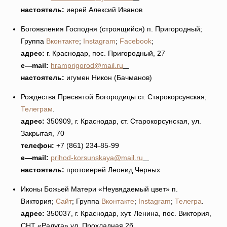
настоятель:
иерей Алексий Иванов
Богоявления Господня (строящийся) п. Пригородный;
Группа
Вконтакте
;
Instagram
;
Facebook
;
адрес:
г. Краснодар, пос. Пригородный, 27
e
—
mail
:
hramprigorod@mail.ru
настоятель:
игумен Никон (Бачманов)
Рождества Пресвятой Богородицы ст. Старокорсунская;
Телеграм
.
адрес:
350909, г. Краснодар, ст. Старокорсунская, ул.
Закрытая, 70
телефон:
+7 (861) 234-85-99
e
—
mail
:
prihod-korsunskaya@mail.ru
настоятель:
протоиерей Леонид Черных
Иконы Божьей Матери «Неувядаемый цвет» п.
Виктория;
Сайт
; Группа
Вконтакте
;
Instagram
;
Телегра
.
адрес:
350037, г. Краснодар, хут. Ленина, пос. Виктория,
СНТ «Радуга» ул. Прохладная 2б