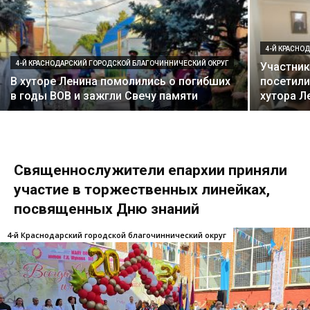
4-Й КРАСНО
4-Й КРАСНОДАРСКИЙ ГОРОДСКОЙ БЛАГОЧИННИЧЕСКИЙ ОКРУГ
Участник
В хуторе Ленина помолились о погибших
посетили
в годы ВОВ и зажгли Свечу памяти
хутора Л
Священнослужители епархии приняли
участие в торжественных линейках,
посвященных Дню знаний
4-й Краснодарский городской благочиннический округ