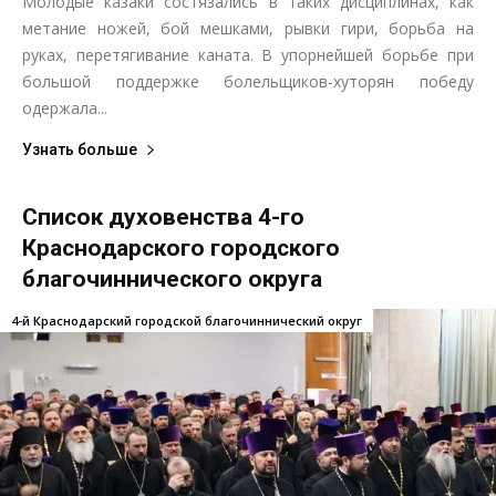
Молодые казаки состязались в таких дисциплинах, как
метание ножей, бой мешками, рывки гири, борьба на
руках, перетягивание каната. В упорнейшей борьбе при
большой поддержке болельщиков-хуторян победу
одержала...
Узнать больше
Список духовенства 4-го
Краснодарского городского
благочиннического округа
4-й Краснодарский городской благочиннический округ