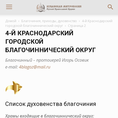
Домой
Благочиния, приходы, духовенство
4-й Краснодарский
городской благочиннический округ
Страница 2
4-Й КРАСНОДАРСКИЙ
ГОРОДСКОЙ
БЛАГОЧИННИЧЕСКИЙ ОКРУГ
Благочинный – протоиерей Игорь Осовик
е-mail:
4blagoz@mail.ru
Список духовенства благочиния
Храмы входящие в благочиннический округ: