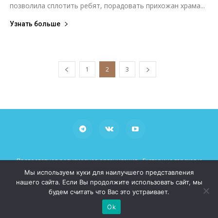
позволила сплотить ребят, порадовать прихожан храма...
Узнать больше
1
2
3
Православная религиозная организация «Екатеринодарская и
Кубанская Епархия Русской Православной Церкви (Московский
Мы используем куки для наилучшего представления
Патриархат)»
нашего сайта. Если Вы продолжите использовать сайт, мы
При использовании материалов просьба указывать рабочие
будем считать что Вас это устраивает.
ссылки на сайт mitropoliakuban.ru
Ok
© 2026 Все права защищены