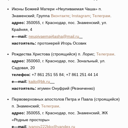
Иконы Божией Матери «Неупиваемая Чаша» п.
Знаменский; Группа
Вконтакте
;
Instagram
;
Телеграм
.
адрес:
350055, г. Краснодар, пос. Знаменский, ул.
Крайняя, 4
e
—
mail
:
neupivaemaj4asha@mail.ru
настоятель:
протоиерей Игорь Осовик
Рождества Христова (строящийся) п. Лорис;
Телеграм
.
адрес:
350060, г. Краснодар, пос. Зональный, ул.
Садовая, 20
телефон:
+7 861 251 55 84; +7 861 251 44 14
e
—
mail
:
kailo@bk.ru
настоятель:
игумен Онуфрий (Резниченко)
Первоверховных апостолов Петра и Павла (строящийся)
п. Знаменский;
Телеграм
.
адрес:
350055, г. Краснодар, пос. Знаменский, ЖК
«Родные просторы»
e
—
mail
:
ivanov222kkx@yandex.ru