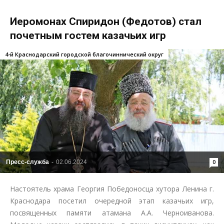
Иеромонах Спиридон (Федотов) стал
почетным гостем казачьих игр
4-й Краснодарский городской благочиннический округ
Пресс-служба
-
02.06.2024
0
Настоятель храма Георгия Победоносца хутора Ленина г.
Краснодара посетил очередной этап казачьих игр,
посвященных памяти атамана А.А. Черноиванова.