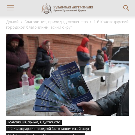
Домой
Благочиния, приходы, духовенство
1-й Краснодарский
городской благочиннический округ
Благочиния, приходы, духовенство
1-й Краснодарский городской благочиннический округ