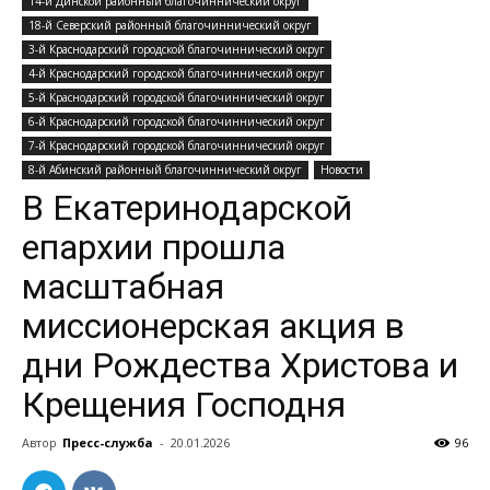
14-й Динской районный благочиннический округ
18-й Северский районный благочиннический округ
3-й Краснодарский городской благочиннический округ
4-й Краснодарский городской благочиннический округ
5-й Краснодарский городской благочиннический округ
6-й Краснодарский городской благочиннический округ
7-й Краснодарский городской благочиннический округ
8-й Абинский районный благочиннический округ
Новости
В Екатеринодарской
епархии прошла
масштабная
миссионерская акция в
дни Рождества Христова и
Крещения Господня
Автор
Пресс-служба
-
20.01.2026
96