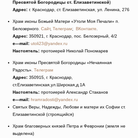
Пресвятой Богородицы ст. Елизаветинской
)
Адрес:
г. Краснодар, ст. Елизаветинская, ул. Ленина, 276
Храм иконы Божьей Матери «Утоли Моя Печали» п.
Белозерного.
Сайт
,
Телеграм
;
ВКонтакте
.
Адрес:
350921, г. Краснодар, пос. Белозерный, 4/2
e
—
mail
:
utoli23@yandex.ru
Настоятель:
протоиерей Николай Пономарев
Храм иконы Пресвятой Богородицы «Нечаянная
Радость».
Телеграм
Адрес:
350915, г. Краснодар,
ст.Елизаветинская,ул.Широкая,д.1А
Настоятель:
протоиерей Александр Стаканов
e
—
mail
:
hramradosti@yandex.ru
Святых Веры, Надежды, Любови и матери их Софии ст.
Елизаветинской (строящийся)
Храм благоверных князей Петра и Февронии (земля не
выделена)