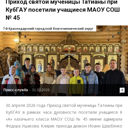
Приход святой мученицы Татианы при
КубГАУ посетили учащиеся МАОУ СОШ
№ 45
7-й Краснодарский городской благочиннический округ
Пресс-служба
-
31.03.2026
0
30 апреля 2026 года Приход святой мученицы Татианы при
КубГАУ в рамках часа духовности посетили учащиеся 6
«А» казачьего класса МАОУ СОШ № 45 имени адмирала
Федора Ушакова. Клирик прихода диакон Иоанн Щербенко