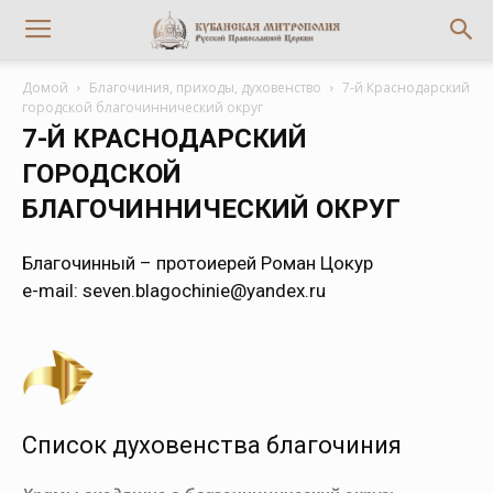
Домой
Благочиния, приходы, духовенство
7-й Краснодарский
городской благочиннический округ
7-Й КРАСНОДАРСКИЙ
ГОРОДСКОЙ
БЛАГОЧИННИЧЕСКИЙ ОКРУГ
Благочинный – протоиерей Роман Цокур
е-mail:
seven.blagochinie@yandex.ru
Список духовенства благочиния