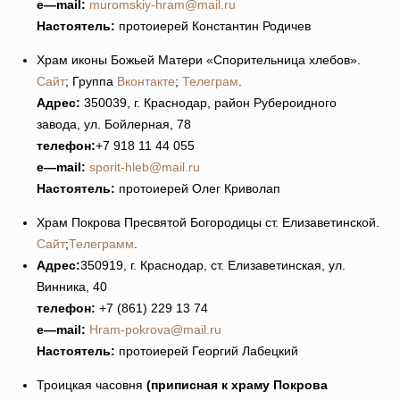
e
—
mail
:
muromskiy-hram@mail.ru
Настоятель:
протоиерей Константин Родичев
Храм иконы Божьей Матери «Спорительница хлебов».
Сайт
; Группа
Вконтакте
;
Телеграм
.
Адрес:
350039, г. Краснодар, район Рубероидного
завода, ул. Бойлерная, 78
телефон:
+7 918 11 44 055
e
—
mail
:
sporit-hleb@mail.ru
Настоятель:
протоиерей Олег Криволап
Храм Покрова Пресвятой Богородицы ст. Елизаветинской.
Сайт
;
Телеграмм
.
Адрес:
350919, г. Краснодар, ст. Елизаветинская, ул.
Винника, 40
телефон:
+7 (861) 229 13 74
e
—
mail
:
Hram-pokrova@mail.ru
Настоятель:
протоиерей Георгий Лабецкий
Троицкая часовня
(приписная к храму Покрова