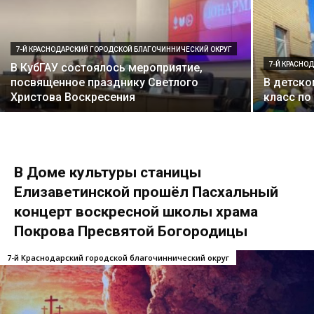
7-Й КРАСНОДАРСКИЙ ГОРОДСКОЙ БЛАГОЧИННИЧЕСКИЙ ОКРУГ
7-Й КРАСНО
В КубГАУ состоялось мероприятие,
посвященное празднику Светлого
В детско
Христова Воскресения
класс по
В Доме культуры станицы
Елизаветинской прошёл Пасхальный
концерт воскресной школы храма
Покрова Пресвятой Богородицы
7-й Краснодарский городской благочиннический округ