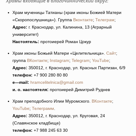
Храмы входящие в благочиннический округ:
Храм мученицы Татианы (храм иконы Божией Матери
«Скоропослушница»). Группа
Вконтакте
;
Телеграм
;
Адрес:
г. Краснодар, ул. Калинина, 13 (Аграрный
университет)
Настоятель:
протоиерей Роман Цокур
Храм иконы Божьей Матери «Целительница».
Сайт
;
группа
ВКонтакте
;
Instagram
;
Telegram
;
YouTube
;
Адрес:
350012, г. Краснодар, ул. Красных Партизан, 6/9
телефон:
+7 900 280 80 80
e
—
mail
:
hramcelitelnica@gmail.com
и. о. настоятеля:
протоиерей Димитрий Руднев
Храм преподобного Илии Муромского.
ВКонтакте
;
YouTube
;
Телеграмм
.
Адрес:
350012, г. Краснодар, ул. Круговая, 24
(Славянское кладбище)
телефон:
+7 988 245 63 30