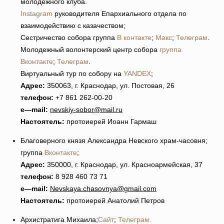
молодежного клуба.
Instagram
руководителя Епархиального отдела по
взаимодействию с казачеством;
Сестричество собора группа
В контакте
;
Макс
;
Телеграм
.
Молодежный волонтерский центр собора
группа
Вконтакте
;
Телеграм
.
Виртуальный тур по собору на
YANDEX
;
Адрес:
350063, г. Краснодар, ул. Постовая, 26
телефон:
+7 861 262-00-20
e
—
mail
:
nevskiy-sobor@mail.ru
Настоятель:
протоиерей Иоанн Гармаш
Благоверного князя Александра Невского храм-часовня;
группа
Вконтакте
;
Адрес:
350000, г. Краснодар, ул. Красноармейская, 37
телефон:
8 928 460 73 71
e
—
mail
:
Nevskaya
.
chasovnya
@
gmail
.
com
Настоятель:
протоиерей Анатолий Петров
Архистратига Михаила;
Сайт
;
Телеграм.