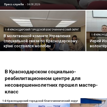
Пресс-служба
-
04.08.2026
1-Й КРАСНОДАРСКИЙ ГОРОДСКОЙ БЛАГОЧИННИЧЕСКИЙ ОКРУГ
1-Й КРАСНО
В молитвенной комнате Управления
специальной связи по Краснодарскому
Иерей Ио
краю состоялся молебен
волонтёр
В Краснодарском социально-
реабилитационном центре для
несовершеннолетних прошел мастер-
класс
1-й Краснодарский городской благочиннический округ