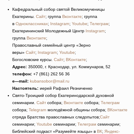
Кафедральный собор святой Великомученицы
Екатерины.
Сайт
; группа
Вконтакте
; группа
в
Одноклассниках
;
Instagram
;
Youtube
;
Телеграм
;
Екатерининский Молодежный Центр
Instagram
;
группа
Вконтакте
;
Православный семейный центр «Зерно
веры»
Сайт
;
Instagram
;
Youtube
;
Богословские курсы.
Сайт
;
ВКонтакте
;
Адрес:
350000, г. Краснодар, ул. Коммунаров, 52
телефон:
+7 (861) 262 56 36
e
—
mail
:
kubansobor@mail.ru
Настоятель:
иерей Рафаил Резниченко
Свято-Троицкий собор Екатеринодарской духовной
семинарии.
Сайт
собора;
Вконтакте
собора;
Телеграм
собора;
Telegram
молодёжной общины собора;
ВКонтакте
отряда Братства православных следопытов;
Сайт
семинарии;
Youtube
семинарии;
Телеграм
семинарии;
Библейский подкаст «Разумейте языцы» в
ВК
;
Яндекс-