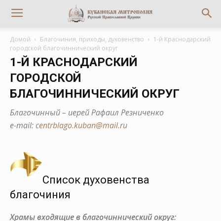
Домой
Благочиния, приходы, духовенство
1-й Краснодарский
городской благочиннический округ
1-Й КРАСНОДАРСКИЙ
ГОРОДСКОЙ
БЛАГОЧИННИЧЕСКИЙ ОКРУГ
Благочинный – иерей Рафаил Резниченко
е-mail:
centrblago.kuban@mail.ru
Список духовенства
благочиния
Храмы входящие в благочиннический округ: