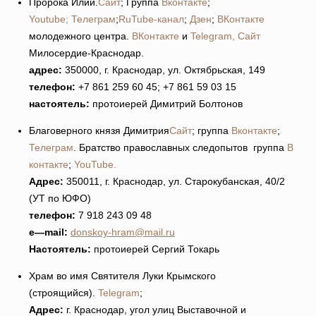
Пророка Илии.
Сайт
; Группа
Вконтакте
;
Youtube;
Телеграм
;
RuTube-канал
;
Дзен
;
ВКонтакте
молодежного центра.
ВКонтакте
и
Telegram,
Сайт
Милосердие-Краснодар.
адрес:
350000, г. Краснодар, ул. Октябрьская, 149
телефон:
+7 861 259 60 45; +7 861 59 03 15
настоятель:
протоиерей Димитрий Болтонов
Благоверного князя Димитрия
Сайт
; группа
Вконтакте
;
Телеграм
. Братство православных следопытов группа
В
контакте
;
YouTube.
Адрес:
350011, г. Краснодар, ул. Старокубанская, 40/2
(УТ по ЮФО)
телефон:
7 918 243 09 48
e
—
mail
:
donskoy-hram@mail.ru
Настоятель:
протоиерей Сергий Токарь
Храм во имя Святителя Луки Крымского
(строящийся).
Telegram
;
Адрес:
г. Краснодар, угол улиц Выставочной и