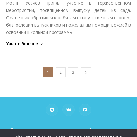
Иоанн Усачёв принял участие в торжественном
мероприятии, посвящённом выпуску детей из сада.
Священник обратился к ребятам с напутственным словом,
благословил выпускников и пожелал им помощи Божией в
освоении школьной программы....
Узнать больше
1
2
3
Православная религиозная организация «Екатеринодарская и
Кубанская Епархия Русской Православной Церкви (Московский