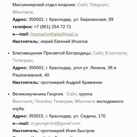
Миссионерский отдел епархии:
Сайт
;
Telegram
;
ВКонтакте
.
Адрес:
350002, г. Краснодар, ул. Березанская, 89
телефон:
+7 (861) 254 72 71
e
—
mail
:
hramarhmihaila@mail.ru
Настоятель:
иерей Евгений Игнатов
Благовещения Пресвятой Богородицы;
Сайт
;
В контакте
;
Телеграм
;
Адрес:
350002, г. Краснодар, угол ул. Ленина, 38 и
Рашпилевской, 40
Настоятель:
протоиерей Андрей Кравченко
Великомученика Георгия.
Сайт
; группа
Вконтакте
;
Youtube
;
Телеграм
;
ВКонтакте
молодежного
клуба.
Адрес:
350015, г. Краснодар, ул. Седина, 170
e
—
mail
:
st.george.krd@gmail.com
Настоятель:
протоиерей Илия Быстров