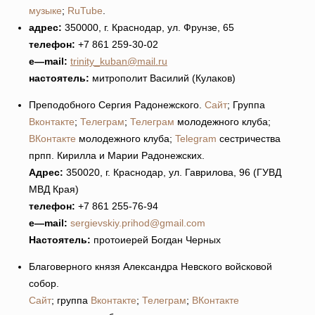
музыке
;
RuTube
.
адрес:
350000, г. Краснодар, ул. Фрунзе, 65
телефон:
+7 861 259-30-02
e
—
mail
:
trinity_kuban@mail.ru
настоятель:
митрополит Василий (Кулаков)
Преподобного Сергия Радонежского.
Сайт
; Группа
Вконтакте
;
Телеграм
;
Телеграм
молодежного клуба;
ВКонтакте
молодежного клуба;
Telegram
сестричества
прпп. Кирилла и Марии Радонежских.
Адрес:
350020, г. Краснодар, ул. Гаврилова, 96 (ГУВД
МВД Края)
телефон:
+7 861 255-76-94
e
—
mail
:
sergievskiy.prihod@gmail.com
Настоятель:
протоиерей Богдан Черных
Благоверного князя Александра Невского войсковой
собор.
Сайт
; группа
Вконтакте
;
Телеграм
;
ВКонтакте