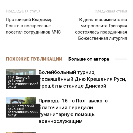
Предыдущая статья
Следующая статья
Протоиерей Владимир
В день тезоименитства
Рошко в воскресенье
митрополита Григория
посетил сотрудников МЧС
состоялась праздничная
Божественная литургия
ПОХОЖИЕ ПУБЛИКАЦИИ
Больше от автора
Волейбольный турнир,
14-й Динской
посвящённый Дню Крещения Руси,
районный
благочиннический
прошёл в станице Динской
округ
Приходы 16-го Полтавского
16-й Полтавский
благочиния передали
районный
благочиннический
гуманитарную помощь
округ
военнослужащим