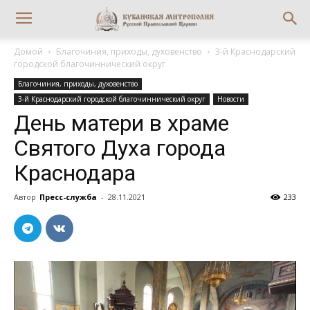
Домой
Благочиния, приходы, духовенство
3-й Краснодарский
городской благочиннический округ
Благочиния, приходы, духовенство
3-й Краснодарский городской благочиннический округ
Новости
День матери в храме
Святого Духа города
Краснодара
Автор
Пресс-служба
-
28.11.2021
233