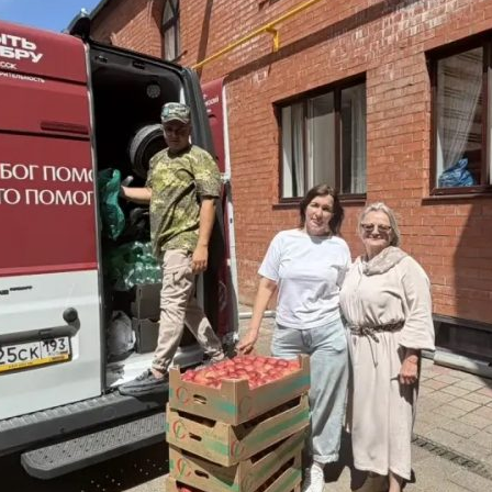
и
Кубанской
епархии