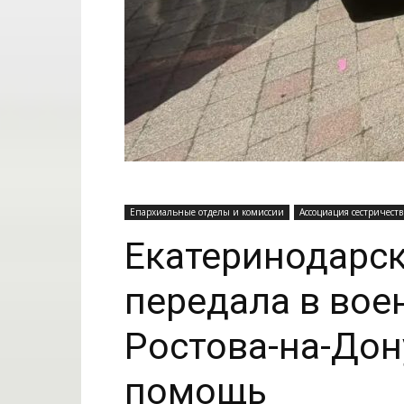
Епархиальные отделы и комиссии
Ассоциация сестричеств
Екатеринодарск
передала в вое
Ростова-на-Дон
помощь