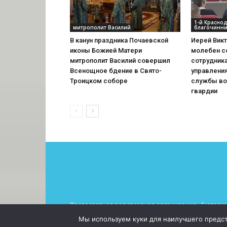
1-й Красно
митрополит Василий
благочинни
В канун праздника Почаевской
Иерей Вик
иконы Божией Матери
молебен с
митрополит Василий совершил
сотрудник
Всенощное бдение в Свято-
управлени
Троицком соборе
службы во
гвардии
Православная религиозная организация «Екатерин
При использовании материалов просьба указывать 
Мы используем куки для наилучшего предста
© 2026 Все права защищены