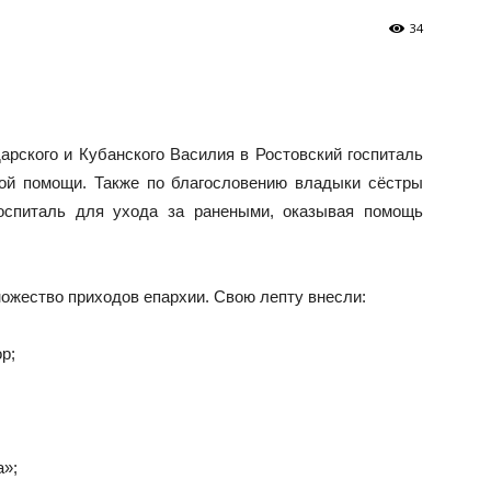
34
рского и Кубанского Василия в Ростовский госпиталь
ной помощи. Также по благословению владыки сёстры
оспиталь для ухода за ранеными, оказывая помощь
ножество приходов епархии. Свою лепту внесли:
р;
а»;