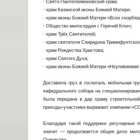
· Свято-Пантелеимоновский храм;
· храм Казанской иконы Божией Матери;
· храм иконы Божией Матери «Всех скорбящ
· Общество милосердия г. Горячий Ключ;
· храм Трёх Святителей;
· храм святителя Спиридона Тримифунтског
· храм Рождества Христова;
· храм Святого Духа;
· храм иконы Божией Матери «Неупиваемая
Доставила груз в госпиталь мобильная гр
кафедрального собора на специализирова
была передана в дар храму строительной
приходы-участники выражают компании «СС
Благодаря такой поддержке регулярные 
значит — продолжается общее дело мило
Отечество.