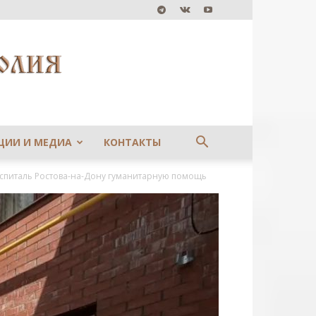
ЦИИ И МЕДИА
КОНТАКТЫ
оспиталь Ростова-на-Дону гуманитарную помощь