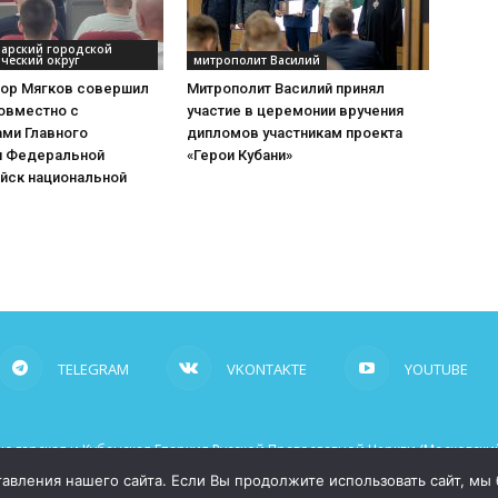
дарский городской
ческий округ
митрополит Василий
тор Мягков совершил
Митрополит Василий принял
овместно с
участие в церемонии вручения
ами Главного
дипломов участникам проекта
я Федеральной
«Герои Кубани»
йск национальной
TELEGRAM
VKONTAKTE
YOUTUBE
одарская и Кубанская Епархия Русской Православной Церкви (Московский
рабочие ссылки на сайт mitropoliakuban.ru
вления нашего сайта. Если Вы продолжите использовать сайт, мы бу