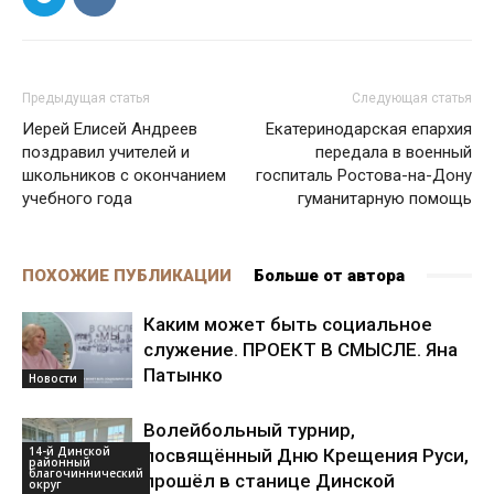
Предыдущая статья
Следующая статья
Иерей Елисей Андреев
Екатеринодарская епархия
поздравил учителей и
передала в военный
школьников с окончанием
госпиталь Ростова-на-Дону
учебного года
гуманитарную помощь
ПОХОЖИЕ ПУБЛИКАЦИИ
Больше от автора
Каким может быть социальное
служение. ПРОЕКТ В СМЫСЛЕ. Яна
Патынко
Новости
Волейбольный турнир,
14-й Динской
посвящённый Дню Крещения Руси,
районный
благочиннический
прошёл в станице Динской
округ