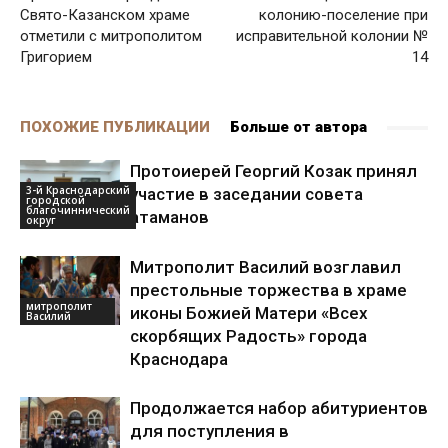
Свято-Казанском храме
колонию-поселение при
отметили с митрополитом
исправительной колонии №
Григорием
14
ПОХОЖИЕ ПУБЛИКАЦИИ
Больше от автора
Протоиерей Георгий Козак принял
3-й Краснодарский
участие в заседании совета
городской
благочиннический
атаманов
округ
Митрополит Василий возглавил
престольные торжества в храме
митрополит
иконы Божией Матери «Всех
Василий
скорбящих Радость» города
Краснодара
Продолжается набор абитуриентов
для поступления в