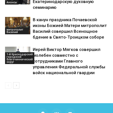
Екатеринодарскую духовную
Анонсы
семинарию
В канун праздника Почаевской
иконы Божией Матери митрополит
митрополит
Василий совершил Всенощное
Василий
бдение в Свято-Троицком соборе
Иерей Виктор Мягков совершил
1-й Краснодарский
молебен совместно с
городской
благочиннический
сотрудниками Главного
округ
управления Федеральной службы
войск национальной гвардии