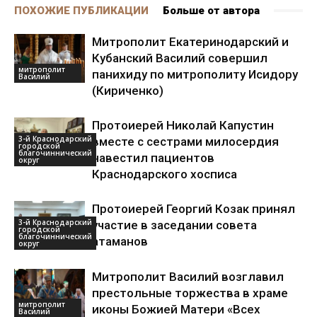
ПОХОЖИЕ ПУБЛИКАЦИИ
Больше от автора
Митрополит Екатеринодарский и
Кубанский Василий совершил
митрополит
панихиду по митрополиту Исидору
Василий
(Кириченко)
Протоиерей Николай Капустин
3-й Краснодарский
вместе с сестрами милосердия
городской
благочиннический
навестил пациентов
округ
Краснодарского хосписа
Протоиерей Георгий Козак принял
3-й Краснодарский
участие в заседании совета
городской
благочиннический
атаманов
округ
Митрополит Василий возглавил
престольные торжества в храме
митрополит
иконы Божией Матери «Всех
Василий