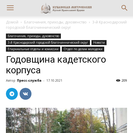
Домой
Благочиния, приходы, духовенство
3-й Краснодарский
городской благочиннический округ
Благочиния, приходы, духовенство
3-й Краснодарский городской благочиннический округ
Новости
Епархиальные отделы и комиссии
Отдел по делам молодежи
Годовщина кадетского
корпуса
Автор
Пресс-служба
-
17.10.2021
209