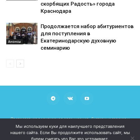
скорбящих Радость» города
Краснодара
Продолжается набор абитуриентов
для поступления в
Екатеринодарскую духовную
Анонсы
семинарию
Православная религиозная организация «Екатеринодарская и
Кубанская Епархия Русской Православной Церкви (Московский
Мы используем куки для наилучшего представления
Патриархат)»
нашего сайта. Если Вы продолжите использовать сайт, мы
При использовании материалов просьба указывать рабочие
будем считать что Вас это устраивает.