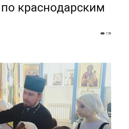
 по краснодарским
и
178
Кубанской
епархии