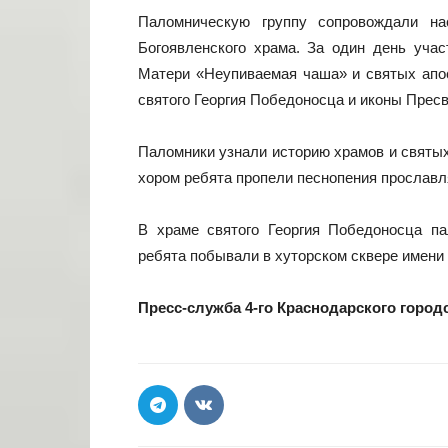
Паломническую группу сопровождали на
Богоявленского храма. За один день уча
Матери
«
Неупиваемая чаша
»
и святых апо
святого Георгия Победоносца и иконы Прес
Паломники узнали историю храмов и святых
хором ребята пропели песнопения прослав
В храме святого Георгия Победоносца п
ребята побывали в хуторском сквере имени 
Пресс-служба 4-го Краснодарского город