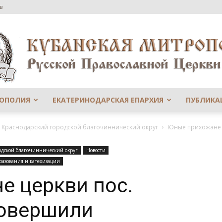
в
РОПОЛИЯ
ЕКАТЕРИНОДАРСКАЯ ЕПАРХИЯ
ПУБЛИКА
Сайт
й Краснодарский городской благочиннический округ
Юные прихожане 
одской благочиннический округ
Новости
разования и катехизации
е церкви пос.
Екатеринодарской
овершили