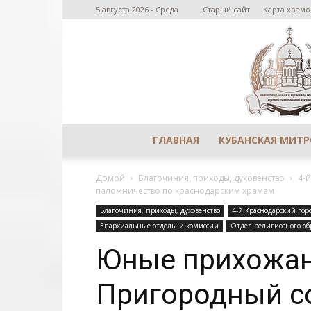
5 августа 2026 - Среда
Старый сайт
Карта храмо
ГЛАВНАЯ
КУБАНСКАЯ МИТ
Домой
Благочиния, приходы, духовенство
4-
паломничество по краснодарским храмам
Благочиния, приходы, духовенство
4-й Краснодарский гор
Епархиальные отделы и комиссии
Отдел религиозного об
Юные прихожан
Пригородный с