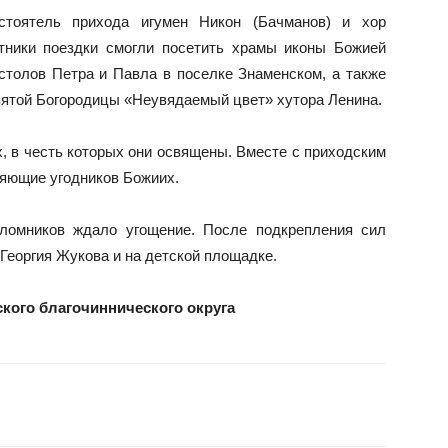
стоятель прихода игумен Никон (Бачманов) и хор
стники поездки смогли посетить храмы иконы Божией
столов Петра и Павла в поселке Знаменском, а также
вятой Богородицы
«
Неувядаемый цвет
»
хутора Ленина.
, в честь которых они освящены. Вместе с приходским
ляющие угодников Божиих.
аломников ждало угощение. После подкрепления сил
Георгия Жукова и на детской площадке.
ского благочиннического округа