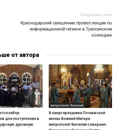
Следующая статья
Краснодарский священник провел лекции по
информационной гигиене в Туапсинском
колледже
ьше от автора
митрополит Василий
тся набор
В канун праздника Почаевской
ов для поступления в
иконы Божией Матери
дарскую духовную
митрополит Василий совершил