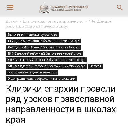
Домой
Благочиния, приходы, духовенство
14-й Динской
районный благочиннический округ
Благочиния, приходы, духовенство
14-й Динской районный благочиннический округ
15-й Динской районный благочиннический округ
18-й Северский районный благочиннический округ
3-й Краснодарский городской благочиннический округ
7-й Краснодарский городской благочиннический округ
Новости
Епархиальные отделы и комиссии
Отдел религиозного образования и катехизации
Клирики епархии провели
ряд уроков православной
направленности в школах
края