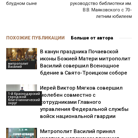
блудном сыне
руководство библиотеки им.
В.В. Маяковского с 70-
летним юбилеем
ПОХОЖИЕ ПУБЛИКАЦИИ
Больше от автора
В канун праздника Почаевской
иконы Божией Матери митрополит
митрополит
Василий совершил Всенощное
Василий
бдение в Свято-Троицком соборе
Иерей Виктор Мягков совершил
1-й Краснодарский
молебен совместно с
городской
благочиннический
сотрудниками Главного
округ
управления Федеральной службы
войск национальной гвардии
Митрополит Василий принял