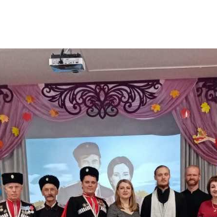
и
Кубанской
епархии