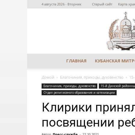
4 августа 2026 - Вторник
Старый сайт
Карта хра
ГЛАВНАЯ
КУБАНСКАЯ МИТ
Домой
Благочиния, приходы, духовенство
15
Благочиния, приходы, духовенство
15-й Динской районны
Отдел религиозного образования и катехизации
Клирики принял
посвящении реб
Автор
Пресс-служба
-
22.10.2021