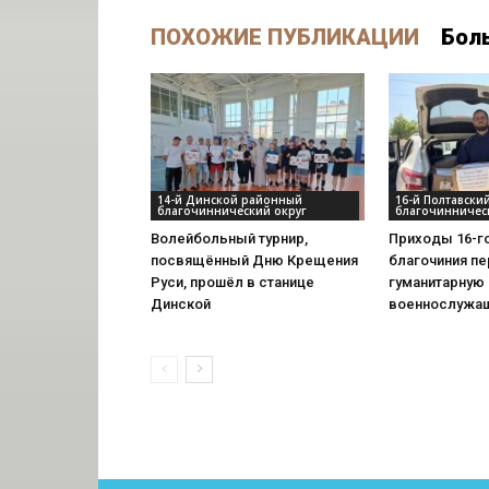
ПОХОЖИЕ ПУБЛИКАЦИИ
Бол
14-й Динской районный
16-й Полтавски
благочиннический округ
благочинничес
Волейбольный турнир,
Приходы 16-г
посвящённый Дню Крещения
благочиния п
Руси, прошёл в станице
гуманитарную
Динской
военнослужа