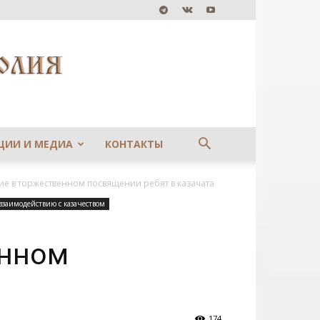
ЦИИ И МЕДИА
КОНТАКТЫ
ие в торжественном посвящении ребят в казачата
взаимодействию с казачеством
енном
174