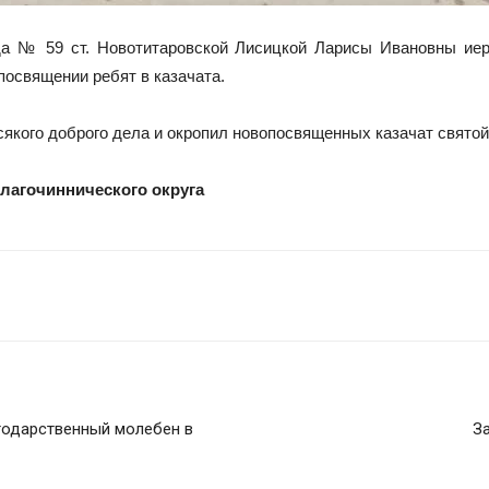
а № 59 ст. Новотитаровской Лисицкой Ларисы Ивановны ие
посвящении ребят в казачата.
якого доброго дела и окропил новопосвященных казачат святой
благочиннического округа
годарственный молебен в
З