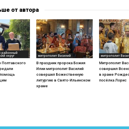
ьше от автора
й районный
кий округ
митрополит Василий
митрополит Васи
о Полтавского
В праздник пророка Божия
Митрополит Вас
ередали
Илии митрополит Василий
совершил Всен
 помощь
совершил Божественную
в храме Рождес
щим
литургию в Свято-Ильинском
посёлка Лорис
храме