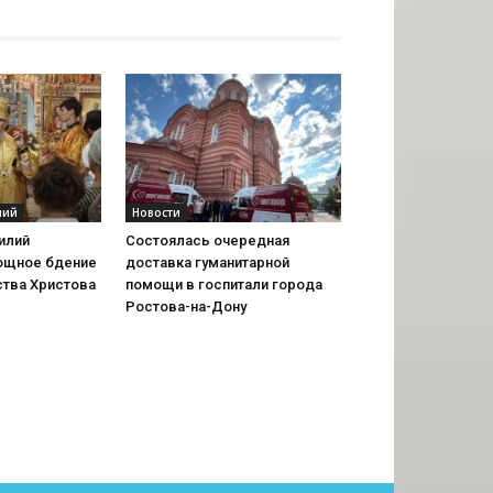
лий
Новости
илий
Состоялась очередная
ощное бдение
доставка гуманитарной
тва Христова
помощи в госпитали города
Ростова-на-Дону