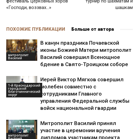
фестиваль церковных хоров
турнир по шахматам и
«Господи, воззвах…»
шашкам
ПОХОЖИЕ ПУБЛИКАЦИИ
Больше от автора
В канун праздника Почаевской
иконы Божией Матери митрополит
митрополит
Василий совершил Всенощное
Василий
бдение в Свято-Троицком соборе
Иерей Виктор Мягков совершил
1-й Краснодарский
молебен совместно с
городской
благочиннический
сотрудниками Главного
округ
управления Федеральной службы
войск национальной гвардии
Митрополит Василий принял
участие в церемонии вручения
митрополит
дипломов участникам проекта
Василий