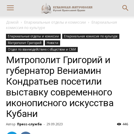
Домой
Епархиальные отделы и комиссии
Епархиальная
комиссия по культуре
Епархиальные отделы и комиссии
Епархиальная комиссия по культуре
Митрополит Григорий
Новости
Отдел по взаимодействию с обществом и СМИ
Митрополит Григорий и
губернатор Вениамин
Кондратьев посетили
выставку современного
иконописного искусства
Кубани
Автор
Пресс-служба
-
29.09.2023
446