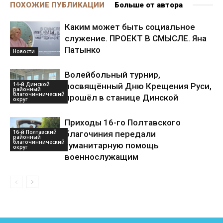
ПОХОЖИЕ ПУБЛИКАЦИИ
Больше от автора
Каким может быть социальное
служение. ПРОЕКТ В СМЫСЛЕ. Яна
Патынко
Новости
Волейбольный турнир,
14-й Динской
посвящённый Дню Крещения Руси,
районный
благочиннический
прошёл в станице Динской
округ
Приходы 16-го Полтавского
16-й Полтавский
благочиния передали
районный
благочиннический
гуманитарную помощь
округ
военнослужащим