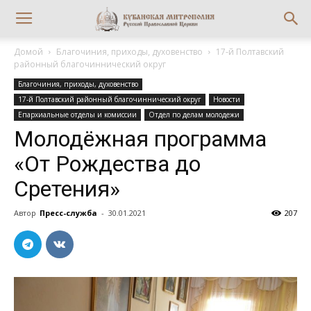
Домой
Благочиния, приходы, духовенство
17-й Полтавский
районный благочиннический округ
Благочиния, приходы, духовенство
17-й Полтавский районный благочиннический округ
Новости
Епархиальные отделы и комиссии
Отдел по делам молодежи
Молодёжная программа
«От Рождества до
Сретения»
Автор
Пресс-служба
-
30.01.2021
207