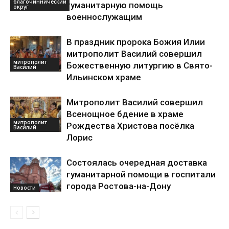
благочиннический
гуманитарную помощь
округ
военнослужащим
В праздник пророка Божия Илии
митрополит Василий совершил
митрополит
Божественную литургию в Свято-
Василий
Ильинском храме
Митрополит Василий совершил
Всенощное бдение в храме
митрополит
Рождества Христова посёлка
Василий
Лорис
Состоялась очередная доставка
гуманитарной помощи в госпитали
города Ростова-на-Дону
Новости