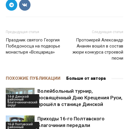
Предыдущая статья
Следующая статья
Праздник святого Георгия
Протоиерей Александр
Победоносца на подворье
Ананян вошёл в состав
монастыря «Всецарица»
жюри конкурса строевой
песни
ПОХОЖИЕ ПУБЛИКАЦИИ
Больше от автора
Волейбольный турнир,
14-й Динской
посвящённый Дню Крещения Руси,
районный
благочиннический
прошёл в станице Динской
округ
Приходы 16-го Полтавского
16-й Полтавский
благочиния передали
районный