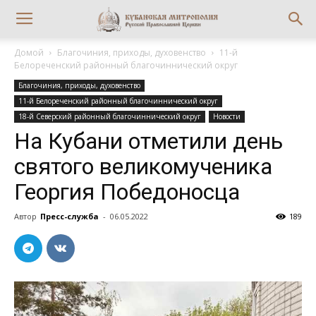
Домой
Благочиния, приходы, духовенство
11-й
Белореченский районный благочиннический округ
Благочиния, приходы, духовенство
11-й Белореченский районный благочиннический округ
18-й Северский районный благочиннический округ
Новости
На Кубани отметили день
святого великомученика
Георгия Победоносца
Автор
Пресс-служба
-
06.05.2022
189