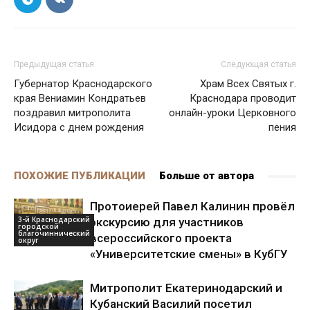
Предыдущая статья
Следующая статья
Губернатор Краснодарского
Храм Всех Святых г.
края Вениамин Кондратьев
Краснодара проводит
поздравил митрополита
онлайн-уроки Церковного
Исидора с днем рождения
пения
ПОХОЖИЕ ПУБЛИКАЦИИ
Больше от автора
Протоиерей Павел Калинин провёл
3-й Краснодарский
экскурсию для участников
городской
благочиннический
всероссийского проекта
округ
«Университетские смены» в КубГУ
Митрополит Екатеринодарский и
Кубанский Василий посетил