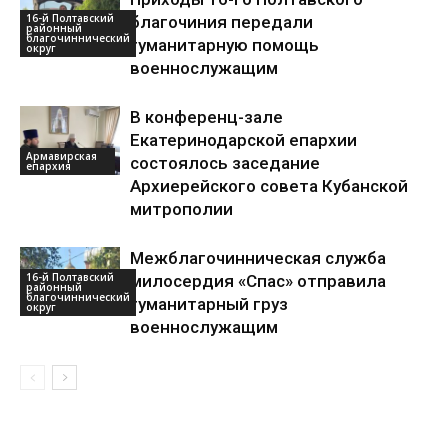
16-й Полтавский
благочиния передали
районный
благочиннический
гуманитарную помощь
округ
военнослужащим
В конференц-зале
Екатеринодарской епархии
Армавирская
состоялось заседание
епархия
Архиерейского совета Кубанской
митрополии
Межблагочинническая служба
16-й Полтавский
милосердия «Спас» отправила
районный
благочиннический
гуманитарный груз
округ
военнослужащим