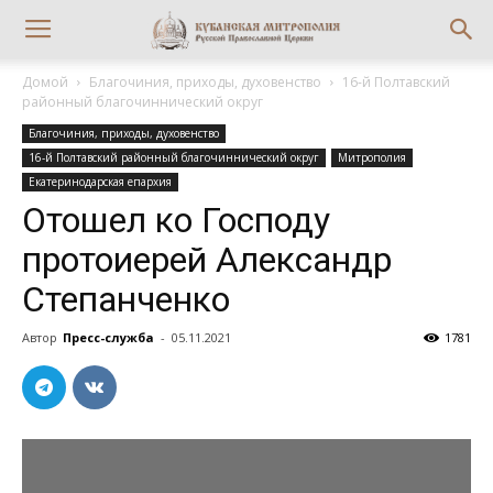
Домой
Благочиния, приходы, духовенство
16-й Полтавский
районный благочиннический округ
Благочиния, приходы, духовенство
16-й Полтавский районный благочиннический округ
Митрополия
Екатеринодарская епархия
Отошел ко Господу
протоиерей Александр
Степанченко
Автор
Пресс-служба
-
05.11.2021
1781