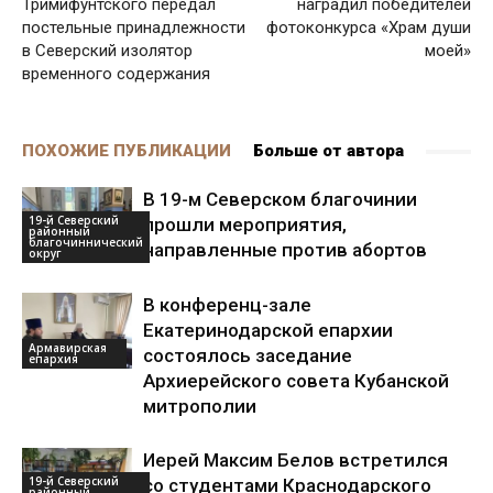
Тримифунтского передал
наградил победителей
постельные принадлежности
фотоконкурса «Храм души
в Северский изолятор
моей»
временного содержания
ПОХОЖИЕ ПУБЛИКАЦИИ
Больше от автора
В 19-м Северском благочинии
19-й Северский
прошли мероприятия,
районный
благочиннический
направленные против абортов
округ
В конференц-зале
Екатеринодарской епархии
Армавирская
состоялось заседание
епархия
Архиерейского совета Кубанской
митрополии
Иерей Максим Белов встретился
19-й Северский
со студентами Краснодарского
районный