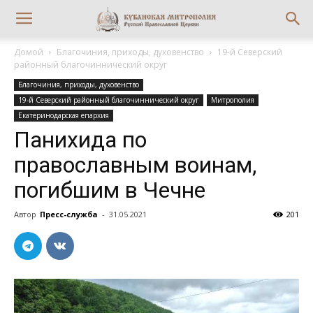
Домой
Благочиния, приходы, духовенство
19-й Северский
районный благочиннический округ
Благочиния, приходы, духовенство
19-й Северский районный благочиннический округ
Митрополия
Екатеринодарская епархия
Панихида по
православным воинам,
погибшим в Чечне
Автор
Пресс-служба
-
31.05.2021
201