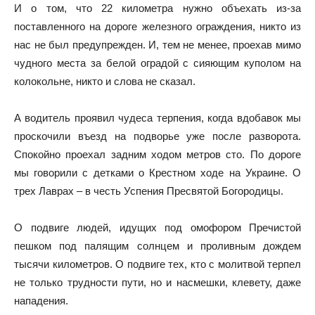
И о том, что 22 километра нужно объехать из-за
поставленного на дороге железного ограждения, никто из
нас не был предупрежден. И, тем не менее, проехав мимо
чудного места за белой оградой с сияющим куполом на
колокольне, никто и слова не сказал.
А водитель проявил чудеса терпения, когда вдобавок мы
проскочили въезд на подворье уже после разворота.
Спокойно проехал задним ходом метров сто. По дороге
мы говорили с детками о Крестном ходе на Украине. О
трех Лаврах – в честь Успения Пресвятой Богородицы.
О подвиге людей, идущих под омофором Пречистой
пешком под палящим солнцем и проливным дождем
тысячи километров. О подвиге тех, кто с молитвой терпел
не только трудности пути, но и насмешки, клевету, даже
нападения.