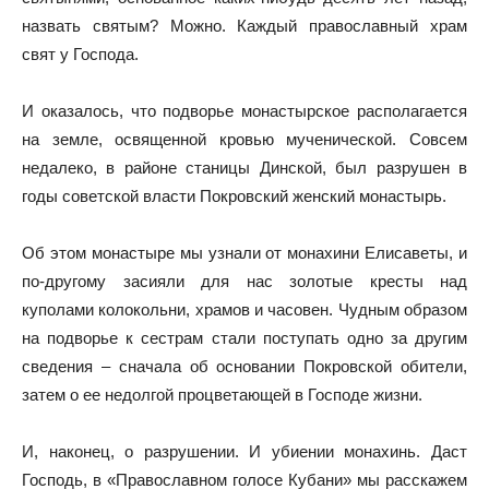
назвать святым? Можно. Каждый православный храм
свят у Господа.
И оказалось, что подворье монастырское располагается
на земле, освященной кровью мученической. Совсем
недалеко, в районе станицы Динской, был разрушен в
годы советской власти Покровский женский монастырь.
Об этом монастыре мы узнали от монахини Елисаветы, и
по-другому засияли для нас золотые кресты над
куполами колокольни, храмов и часовен. Чудным образом
на подворье к сестрам стали поступать одно за другим
сведения – сначала об основании Покровской обители,
затем о ее недолгой процветающей в Господе жизни.
И, наконец, о разрушении. И убиении монахинь. Даст
Господь, в «Православном голосе Кубани» мы расскажем