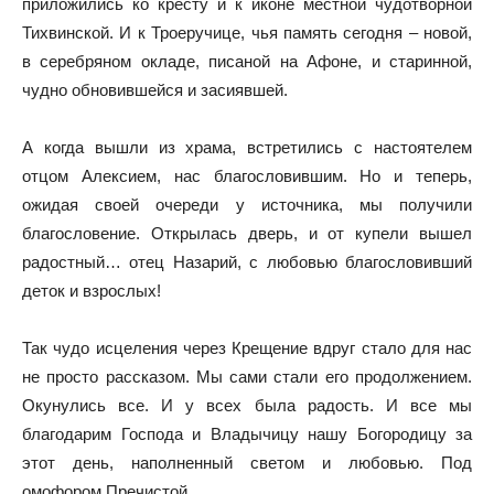
приложились ко кресту и к иконе местной чудотворной
Тихвинской. И к Троеручице, чья память сегодня – новой,
в серебряном окладе, писаной на Афоне, и старинной,
чудно обновившейся и засиявшей.
А когда вышли из храма, встретились с настоятелем
отцом Алексием, нас благословившим. Но и теперь,
ожидая своей очереди у источника, мы получили
благословение. Открылась дверь, и от купели вышел
радостный… отец Назарий, с любовью благословивший
деток и взрослых!
Так чудо исцеления через Крещение вдруг стало для нас
не просто рассказом. Мы сами стали его продолжением.
Окунулись все. И у всех была радость. И все мы
благодарим Господа и Владычицу нашу Богородицу за
этот день, наполненный светом и любовью. Под
омофором Пречистой.