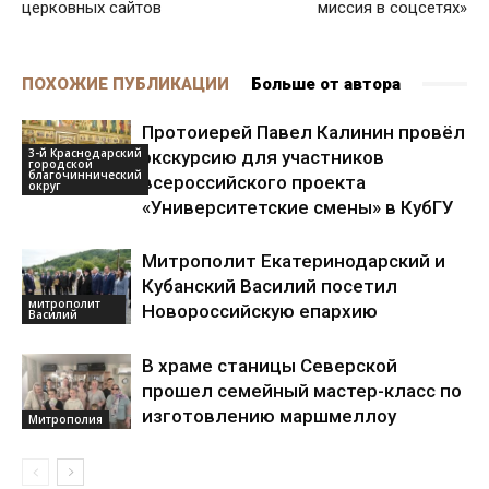
церковных сайтов
миссия в соцсетях»
ПОХОЖИЕ ПУБЛИКАЦИИ
Больше от автора
Протоиерей Павел Калинин провёл
3-й Краснодарский
экскурсию для участников
городской
благочиннический
всероссийского проекта
округ
«Университетские смены» в КубГУ
Митрополит Екатеринодарский и
Кубанский Василий посетил
митрополит
Новороссийскую епархию
Василий
В храме станицы Северской
прошел семейный мастер-класс по
изготовлению маршмеллоу
Митрополия