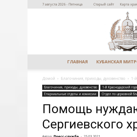
7 августа 2026 - Пятница
Старый сайт
Карта хра
ГЛАВНАЯ
КУБАНСКАЯ МИТ
Домой
Благочиния, приходы, духовенство
1-
Благочиния, приходы, духовенство
1-й Краснодарский гор
Епархиальные отделы и комиссии
Отдел по церковной бл
Помощь нужда
Сергиевского х
Автор
Пресс-служба
-
25.03.2021