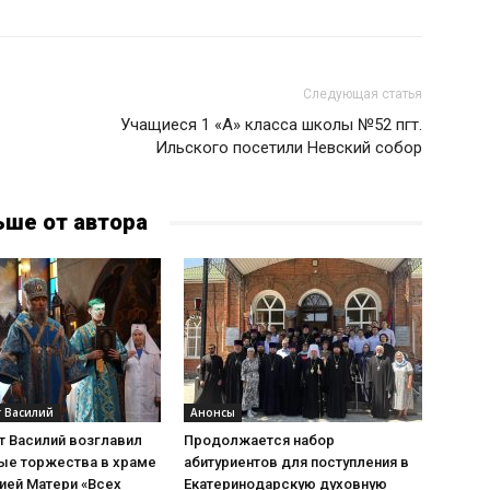
Следующая статья
Учащиеся 1 «А» класса школы №52 пгт.
Ильского посетили Невский собор
ьше от автора
 Василий
Анонсы
т Василий возглавил
Продолжается набор
ые торжества в храме
абитуриентов для поступления в
ией Матери «Всех
Екатеринодарскую духовную