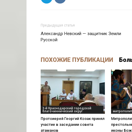
Предыдущая статья
Александр Невский — защитник Земли
Русской
ПОХОЖИЕ ПУБЛИКАЦИИ
Бол
3-й Краснодарский городской
благочиннический округ
митрополит
Протоиерей Георгий Козак принял
Митрополи
участие в заседании совета
престольн
атаманов
иконы Бож