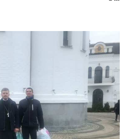
и
Кубанской
епархии