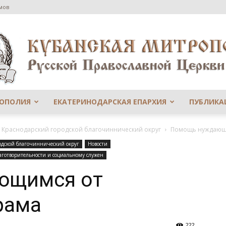
мов
РОПОЛИЯ
ЕКАТЕРИНОДАРСКАЯ ЕПАРХИЯ
ПУБЛИКА
Сайт
й Краснодарский городской благочиннический округ
Помощь нуждающи
одской благочиннический округ
Новости
аготворительности и социальному служен
ющимся от
Екатеринодарской
рама
222