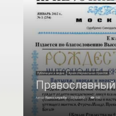
Публикации и медиа
Архив епархиальных проектов
Православный 
Автор
Пресс-служба
-
23.02.2012
143