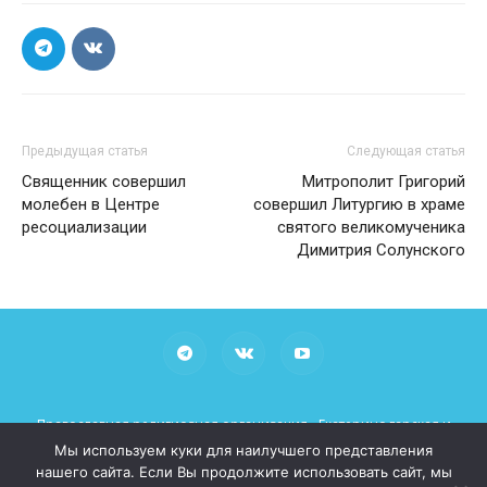
Предыдущая статья
Следующая статья
Священник совершил
Митрополит Григорий
молебен в Центре
совершил Литургию в храме
ресоциализации
святого великомученика
Димитрия Солунского
Православная религиозная организация «Екатеринодарская и
Кубанская Епархия Русской Православной Церкви (Московский
Мы используем куки для наилучшего представления
Патриархат)»
нашего сайта. Если Вы продолжите использовать сайт, мы