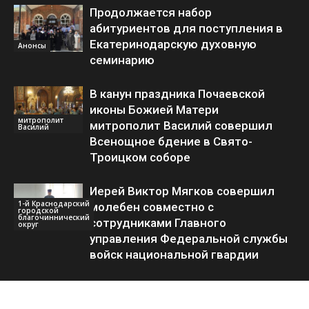
Продолжается набор
абитуриентов для поступления в
Екатеринодарскую духовную
Анонсы
семинарию
В канун праздника Почаевской
иконы Божией Матери
митрополит
митрополит Василий совершил
Василий
Всенощное бдение в Свято-
Троицком соборе
Иерей Виктор Мягков совершил
1-й Краснодарский
молебен совместно с
городской
благочиннический
сотрудниками Главного
округ
управления Федеральной службы
войск национальной гвардии