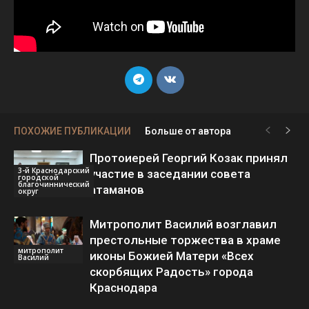
ПОХОЖИЕ ПУБЛИКАЦИИ
Больше от автора
Протоиерей Георгий Козак принял
3-й Краснодарский
участие в заседании совета
городской
благочиннический
атаманов
округ
Митрополит Василий возглавил
престольные торжества в храме
митрополит
иконы Божией Матери «Всех
Василий
скорбящих Радость» города
Краснодара