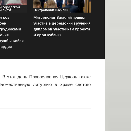
ий городской
й округ
митрополит Василий
ягков
Митрополит Василий принял
бен
участие в церемонии вручения
трудниками
дипломов участникам проекта
ления
«Герои Кубани»
лужбы войск
вардии
. В этот день Православная Церковь также
 Божественную литургию в храме святого