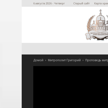
6 августа 2026 - Четверг
Старый сайт
Карта хра
Домой
Митрополит Григорий
Проповедь митр