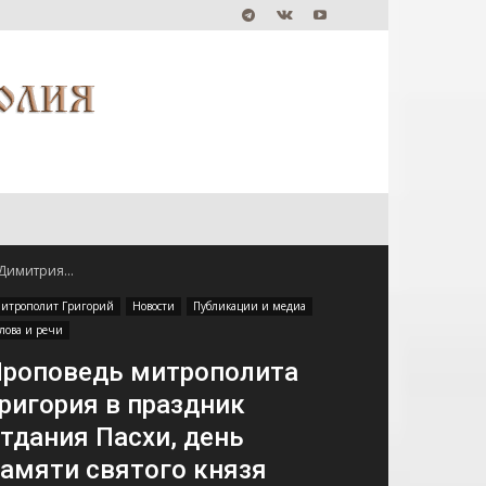
Димитрия...
итрополит Григорий
Новости
Публикации и медиа
лова и речи
роповедь митрополита
ригория в праздник
тдания Пасхи, день
амяти святого князя