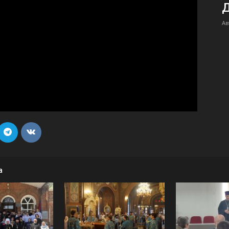
Д
Ав
и
Кубанской
епархии
а