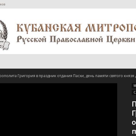
мов
Сайт
ополита Григория в праздник отдания Пасхи, день памяти святого князя 
М
С
П
Г
Екатеринодарской
о
п