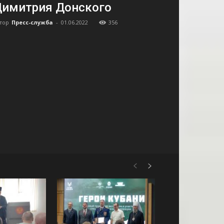
имитрия Донского
тор
Пресс-служба
-
01.06.2022
356