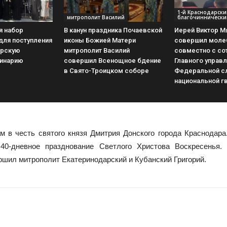
1-й Краснодарск
митрополит Василий
благочиннически
 набор
В канун праздника Почаевской
Иерей Виктор М
для поступления
иконы Божией Матери
совершил моле
арскую
митрополит Василий
совместно с со
инарию
совершил Всенощное бдение
Главного управ
в Свято-Троицком соборе
Федеральной с
национальной г
м в честь святого князя Дмитрия Донского города Краснодара
40-дневное празднование Светлого Христова Воскресенья.
ршил митрополит Екатеринодарский и Кубанский Григорий.