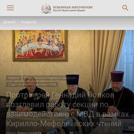
Домой
Новости
Новости
Епархиальные отделы и комиссии
Отдел по взаимодействию с МВД
Протоиерей Геннадий Волков
возглавил работу секции по
взаимодействию с МВД в рамках
Кирилло-Мефодиевских чтений
Автор
Пресс-служба
-
22.10.2025
131