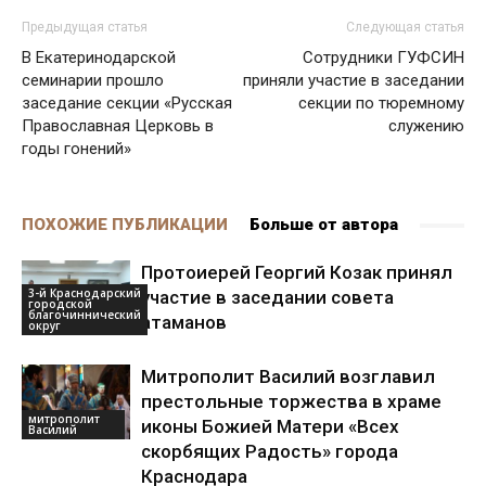
Предыдущая статья
Следующая статья
В Екатеринодарской
Сотрудники ГУФСИН
семинарии прошло
приняли участие в заседании
заседание секции «Русская
секции по тюремному
Православная Церковь в
служению
годы гонений»
ПОХОЖИЕ ПУБЛИКАЦИИ
Больше от автора
Протоиерей Георгий Козак принял
3-й Краснодарский
участие в заседании совета
городской
благочиннический
атаманов
округ
Митрополит Василий возглавил
престольные торжества в храме
митрополит
иконы Божией Матери «Всех
Василий
скорбящих Радость» города
Краснодара