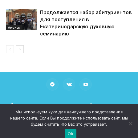
Продолжается набор абитуриентов
для поступления в
Екатеринодарскую духовную
Анонсы
семинарию
Православная религиозная организация «Екатеринодарская и
Кубанская Епархия Русской Православной Церкви (Московский
Мы используем куки для наилучшего представления
Патриархат)»
нашего сайта. Если Вы продолжите использовать сайт, мы
При использовании материалов просьба указывать рабочие
будем считать что Вас это устраивает.
ссылки на сайт mitropoliakuban.ru
Ok
© 2026 Все права защищены