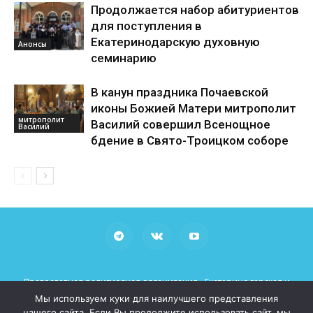
Продолжается набор абитуриентов
для поступления в
Екатеринодарскую духовную
Анонсы
семинарию
В канун праздника Почаевской
иконы Божией Матери митрополит
митрополит
Василий совершил Всенощное
Василий
бдение в Свято-Троицком соборе
Православная религиозная организация «Екатеринодарская и
Кубанская Епархия Русской Православной Церкви (Московский
Мы используем куки для наилучшего представления
Патриархат)»
нашего сайта. Если Вы продолжите использовать сайт, мы