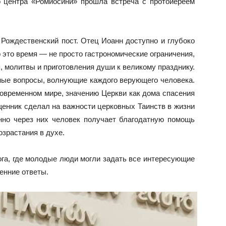
го центра «Ромиосини» прошла встреча с протоиереем
Рождественский пост. Отец Иоанн доступно и глубоко
 это время — не просто гастрономические ограничения,
, молитвы и приготовления души к великому празднику.
ные вопросы, волнующие каждого верующего человека.
овременном мире, значению Церкви как дома спасения
енник сделал на важности церковных Таинств в жизни
енно через них человек получает благодатную помощь
зрастания в духе.
га, где молодые люди могли задать все интересующие
енние ответы.