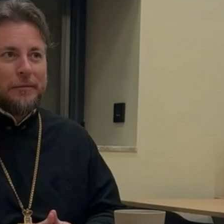
и
Кубанской
епархии