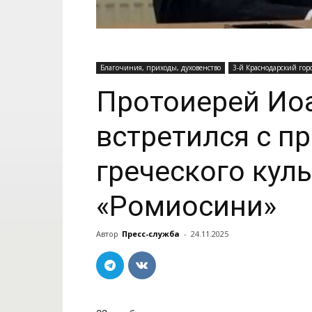
Благочиния, приходы, духовенство
3-й Краснодарский гор
Протоиерей Ио
встретился с п
греческого кул
«Ромиосини»
Автор
Пресс-служба
-
24.11.2025