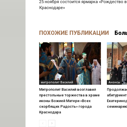
25 ноября состоится ярмарка «Рождество в
Краснодаре»
ПОХОЖИЕ ПУБЛИКАЦИИ
Бол
митрополит Василий
Анонсы
Митрополит Василий возглавил
Продолжае
престольные торжества в храме
абитуриент
иконы Божией Матери «Всех
Екатерино
скорбящих Радость» города
семинари
Краснодара