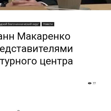
одской благочиннический округ
Новости
анн Макаренко
редставителями
ьтурного центра
77