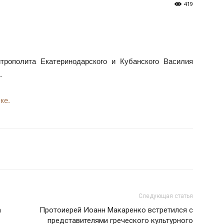
419
трополита Екатеринодарского и Кубанского Василия
.
ке.
Следующая статья
а
Протоиерей Иоанн Макаренко встретился с
представителями греческого культурного