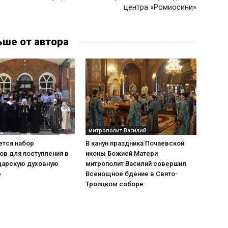
центра «Ромиосини»
ьше от автора
митрополит Василий
тся набор
В канун праздника Почаевской
ов для поступления в
иконы Божией Матери
дарскую духовную
митрополит Василий совершил
ю
Всенощное бдение в Свято-
Троицком соборе