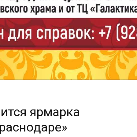
оится ярмарка
раснодаре»