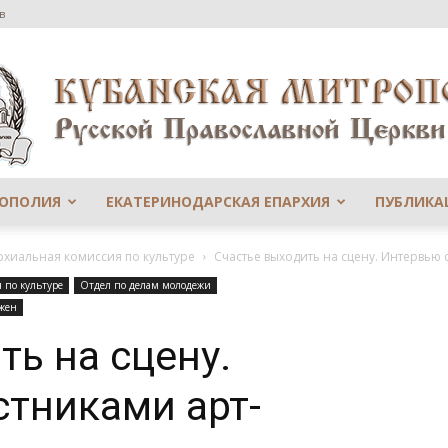
в
РОПОЛИЯ
ЕКАТЕРИНОДАРСКАЯ ЕПАРХИЯ
ПУБЛИКА
Сайт
рхиальная комиссия по культуре
Счастье выходить на сцену. Интервью 
 по культуре
Отдел по делам молодежи
ужен
ть на сцену.
Екатеринодарской
стниками арт-