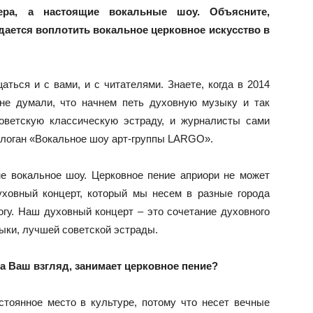
ера, а настоящие вокальные шоу. Объясните,
дается воплотить вокальное церковное искусство в
ться и с вами, и с читателями. Знаете, когда в 2014
не думали, что начнем петь духовную музыку и так
оветскую классическую эстраду, и журналисты сами
слоган «Вокальное шоу арт-группы LARGO».
е вокальное шоу. Церковное пение априори не может
ховный концерт, который мы несем в разные города
огу. Наш духовный концерт – это сочетание духовного
зыки, лучшей советской эстрады.
на Ваш взгляд, занимает церковное пение?
стоянное место в культуре, потому что несет вечные