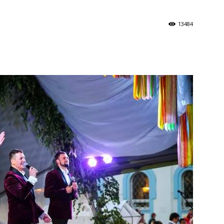
13484
и
Кубанской
епархии