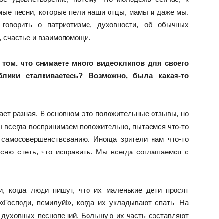
мые песни, которые пели наши отцы, мамы и даже мы.
 говорить о патриотизме, духовности, об обычных
у, счастье и взаимопомощи.
том, что снимаете много видеоклипов для своего
блики сталкиваетесь? Возможно, была какая-то
вает разная. В основном это положительные отзывы, но
мы всегда воспринимаем положительно, пытаемся что-то
 самосовершенствованию. Иногда зрители нам что-то
есню спеть, что исправить. Мы всегда соглашаемся с
, когда люди пишут, что их маленькие дети просят
«Господи, помилуй!», когда их укладывают спать. На
 духовных песнопений. Большую их часть составляют