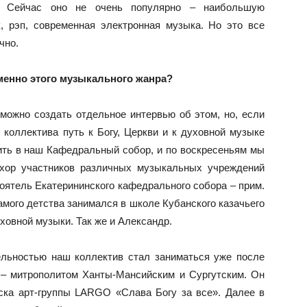
. Сейчас оно не очень популярно – наибольшую
, рэп, современная электронная музыка. Но это все
чно.
менно этого музыкального жанра?
можно создать отдельное интервью об этом, но, если
о коллектива путь к Богу, Церкви и к духовной музыке
ить в наш Кафедральный собор, и по воскресеньям мы
 хор участников различных музыкальных учреждений
оятель Екатерининского кафедрального собора – прим.
самого детства занимался в школе Кубанского казачьего
уховной музыки. Так же и Александр.
ельностью наш коллектив стал заниматься уже после
 – митрополитом Ханты-Мансийским и Сургутским. Он
ска арт-группы LARGO «Слава Богу за все». Далее в