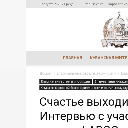
5 августа 2026 - Среда
Старый сайт
Карта храмо
ГЛАВНАЯ
КУБАНСКАЯ МИТ
Домой
Епархиальные отделы и комиссии
Епа
Епархиальные отделы и комиссии
Епархиальная комиссия
Отдел по церковной благотворительности и социальному сл
Счастье выходи
Интервью с уча