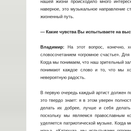
нашей жизни происходило много интере
наверное, это музыкальное направление с
жизненный путь.
— Какие чувства Вы испытываете на вы
Владимир:
На этот вопрос, конечно, 
словосочетанием «огромное счастье». Для 
Когда мы понимаем, что наш зрительный за
понимают каждое слово и то, что мы хо
невероятную радость.
В первую очередь каждый артист должен по
это твердо знает: я в этом уверен полно
делать их добрее, лучше и себя делать
поскольку мы являемся православным к
уделяется патриотической музыке. Когда м
ночь», «Катюша», мы испытываем огромн