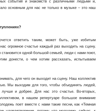
сных событий и знакомств с различными людьми и,
тало основным для нас не только в музыке – это наш
ступлениях?
хочется ответить таким, может быть, уже избитым
нас огромное счастье каждый раз выходить на сцену.
л становится одной большой семьей, люди с нами поют,
тим донести, о чем хотим рассказать, испытываем
нимать, для чего он выходит на сцену. Наш коллектив
стью. Мы выходим для того, чтобы объединять людей,
 лучше и добрее. Для нас это счастье. Во-вторых,
оллективом, в нашем репертуаре большое внимание
олодежь поет вместе с нами такие песни, как «Темная
ое удовлетворение, потому что молодежь сейчас, к