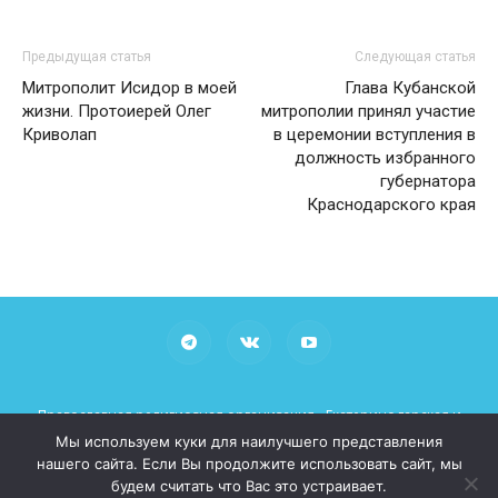
Предыдущая статья
Следующая статья
Митрополит Исидор в моей
Глава Кубанской
жизни. Протоиерей Олег
митрополии принял участие
Криволап
в церемонии вступления в
должность избранного
губернатора
Краснодарского края
Православная религиозная организация «Екатеринодарская и
Кубанская Епархия Русской Православной Церкви (Московский
Мы используем куки для наилучшего представления
Патриархат)»
нашего сайта. Если Вы продолжите использовать сайт, мы
При использовании материалов просьба указывать рабочие
будем считать что Вас это устраивает.