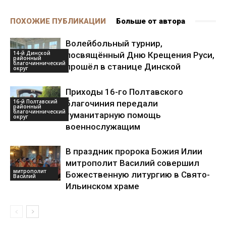
ПОХОЖИЕ ПУБЛИКАЦИИ
Больше от автора
Волейбольный турнир,
14-й Динской
посвящённый Дню Крещения Руси,
районный
благочиннический
прошёл в станице Динской
округ
Приходы 16-го Полтавского
16-й Полтавский
благочиния передали
районный
благочиннический
гуманитарную помощь
округ
военнослужащим
В праздник пророка Божия Илии
митрополит Василий совершил
митрополит
Божественную литургию в Свято-
Василий
Ильинском храме