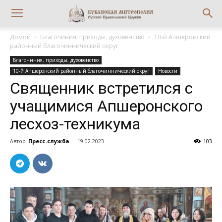
Домой
Благочиния, приходы, духовенство
10-й Апшеронский
районный благочиннический округ
Благочиния, приходы, духовенство
10-й Апшеронский районный благочиннический округ
Новости
Священник встретился с
учащимися Апшеронского
лесхоз-техникума
Автор
Пресс-служба
-
19.02.2023
103