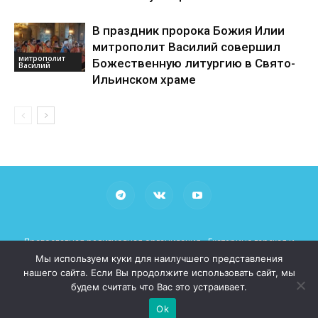
В праздник пророка Божия Илии
митрополит Василий совершил
митрополит
Божественную литургию в Свято-
Василий
Ильинском храме
Православная религиозная организация «Екатеринодарская и
Кубанская Епархия Русской Православной Церкви (Московский
Мы используем куки для наилучшего представления
Патриархат)»
нашего сайта. Если Вы продолжите использовать сайт, мы
При использовании материалов просьба указывать рабочие
будем считать что Вас это устраивает.
ссылки на сайт mitropoliakuban.ru
Ok
© 2026 Все права защищены