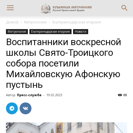
Домой
Митрополия
Екатеринодарская епархия
Митрополия
Екатеринодарская епархия
Новости
Воспитанники воскресной
школы Свято-Троицкого
собора посетили
Михайловскую Афонскую
пустынь
Автор
Пресс-служба
-
19.02.2023
88