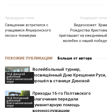
Предыдущая статья
Следующая статья
Священник встретился с
Видеосюжет. Храм
учащимися Апшеронского
Рождества Христова
лесхоз-техникума
приглашает на ежедневный
молебен о нашей победе
ПОХОЖИЕ ПУБЛИКАЦИИ
Больше от автора
Волейбольный турнир,
14-й Динской
посвящённый Дню Крещения Руси,
районный
благочиннический
прошёл в станице Динской
округ
Приходы 16-го Полтавского
16-й Полтавский
благочиния передали
районный
благочиннический
гуманитарную помощь
округ
военнослужащим