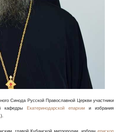
ого Синода Русской Православной Церкви участники
ой кафедры
Екатеринодарской епархии
и избрания
1
).
ским, главой Кубанской митрополии, избран
епископ