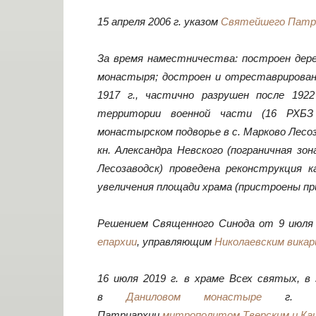
15 апреля 2006 г. указом
Святейшего Патри
За время наместничества: построен дер
монастыря; достроен и отреставрирован
1917 г., частично разрушен после 1922
территории военной части (16 РХБЗ б
монастырском подворье в с. Марково Лесоз
кн. Александра Невского (пограничная зон
Лесозаводск) проведена реконструкция 
увеличения площади храма (пристроены пр
Решением Священного Синода от 9 июля 2
епархии
, управляющим
Николаевским вика
16 июля 2019 г. в храме Всех святых, в
в
Даниловом монастыре
г. Мос
Патриархии
митрополитом Тверским и Ка