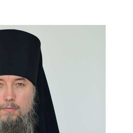
и
Кубанской
епархии