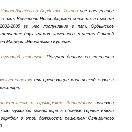
 Новосибирского и Бердского Тихона
нес послушание
в пгт. Венгерово Новосибирской области, на месте
2002-2005 гг. нес послушание в пгт. Ордынское
ительстве двух храмов: каменного, в честь Святой
жией Матери «Неопалимая Купина».
 духовной академии
. Получил диплом со степенью
окскую епархию
для организации монашеской жизни в
онастыре.
дивостокским и Приморским Вениамином
назначен
ского мужского монастыря в поселке Горные Ключи
Утвержден в этой должности решением Священного
7
).