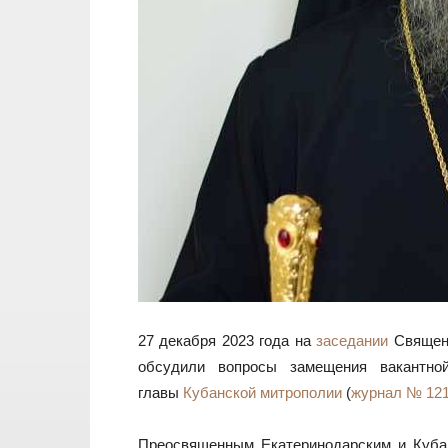
27 декабря 2023 года на
заседании
Священн
обсудили вопросы замещения вакантн
главы
Кубанской митрополии
(
журнал № 12
Преосвященным Екатеринодарским и Кубан