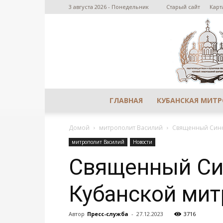
3 августа 2026 - Понедельник
Старый сайт
Карт
ГЛАВНАЯ
КУБАНСКАЯ МИТ
Домой
митрополит Василий
Священный Сино
митрополит Василий
Новости
Священный Син
Кубанской ми
Автор
Пресс-служба
-
27.12.2023
3716