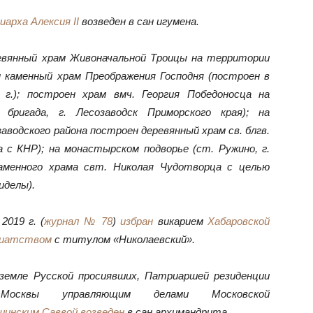
арха Алексия II
возведен в сан игумена.
евянный храм Живоначальной Троицы на территории
 каменный храм Преображения Господня (построен в
 г.); построен храм вмч. Георгия Победоносца на
ригада, г. Лесозаводск Приморского края); на
аводского района построен деревянный храм св. блгв.
а с КНР); на монастырском подворье (ст. Ружино, г.
каменного храма свт. Николая Чудотворца с целью
иделы).
019 г. (
журнал № 78
)
избран
викарием
Хабаровской
риатством
с титулом «Николаевский».
 земле Русской просиявших, Патриаршей резиденции
квы управляющим делами Московской
шинским Саввой
возведен
в сан архимандрита.