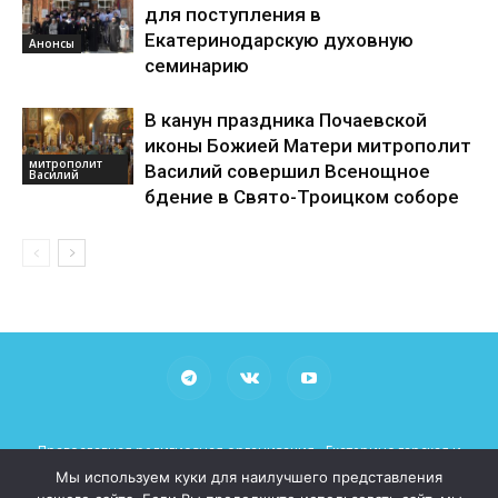
для поступления в
Екатеринодарскую духовную
Анонсы
семинарию
В канун праздника Почаевской
иконы Божией Матери митрополит
митрополит
Василий совершил Всенощное
Василий
бдение в Свято-Троицком соборе
Православная религиозная организация «Екатеринодарская и
Кубанская Епархия Русской Православной Церкви (Московский
Мы используем куки для наилучшего представления
Патриархат)»