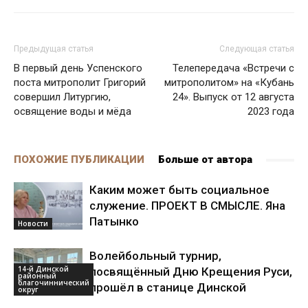
Предыдущая статья
Следующая статья
В первый день Успенского
Телепередача «Встречи с
поста митрополит Григорий
митрополитом» на «Кубань
совершил Литургию,
24». Выпуск от 12 августа
освящение воды и мёда
2023 года
ПОХОЖИЕ ПУБЛИКАЦИИ
Больше от автора
Каким может быть социальное
служение. ПРОЕКТ В СМЫСЛЕ. Яна
Патынко
Новости
Волейбольный турнир,
14-й Динской
посвящённый Дню Крещения Руси,
районный
благочиннический
прошёл в станице Динской
округ