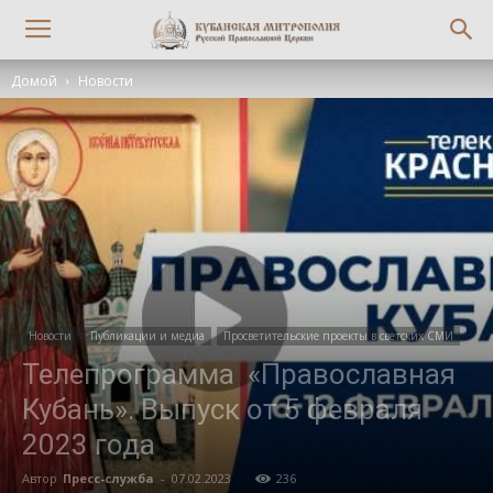
Домой
Новости
Новости
Публикации и медиа
Просветительские проекты в светских СМИ
Телепрограмма «Православная
Кубань». Выпуск от 5 февраля
2023 года
Автор
Пресс-служба
-
07.02.2023
236