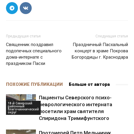
Предыдущая статья
Следующая статья
Священник поздравил
Праздничный Пасхальный
подопечных специального
концерт в храме Покрова
дома-интернате с
Богородицы г. Краснодара
праздником Пасхи
ПОХОЖИЕ ПУБЛИКАЦИИ
Больше от автора
Пациенты Северского психо-
18-й Северский
неврологического интерната
районный
благочиннический
посетили храм святителя
округ
Спиридона Тримифунтского
Протоиерей Петр Мельничук