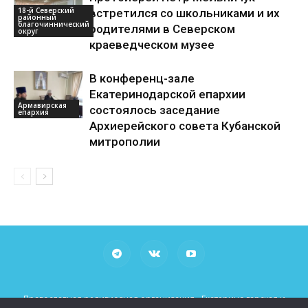
18-й Северский
встретился со школьниками и их
районный
благочиннический
родителями в Северском
округ
краеведческом музее
В конференц-зале
Екатеринодарской епархии
Армавирская
состоялось заседание
епархия
Архиерейского совета Кубанской
митрополии
Православная религиозная организация «Екатеринодарская и