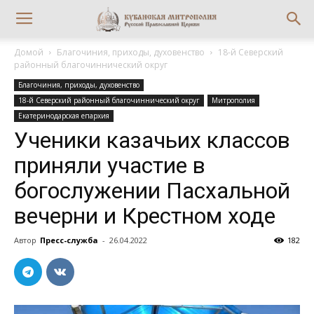
Домой
Благочиния, приходы, духовенство
18-й Северский
районный благочиннический округ
Благочиния, приходы, духовенство
18-й Северский районный благочиннический округ
Митрополия
Екатеринодарская епархия
Ученики казачьих классов
приняли участие в
богослужении Пасхальной
вечерни и Крестном ходе
Автор
Пресс-служба
-
26.04.2022
182