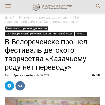
Домой
Благочиния, приходы, духовенство
12-й
Белореченский районный благочиннический округ
Благочиния, приходы, духовенство
12-й Белореченский районный благочиннический округ
Новости
В Белореченске прошел
фестиваль детского
творчества «Казачьему
роду нет переводу»
Автор
Пресс-служба
-
04.10.2022
142