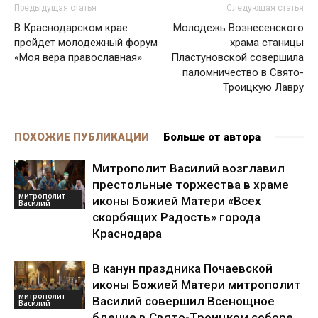
Предыдущая статья
Следующая статья
В Краснодарском крае
Молодежь Вознесенского
пройдет молодежный форум
храма станицы
«Моя вера православная»
Пластуновской совершила
паломничество в Свято-
Троицкую Лавру
ПОХОЖИЕ ПУБЛИКАЦИИ
Больше от автора
Митрополит Василий возглавил
престольные торжества в храме
митрополит
иконы Божией Матери «Всех
Василий
скорбящих Радость» города
Краснодара
В канун праздника Почаевской
иконы Божией Матери митрополит
митрополит
Василий совершил Всенощное
Василий
бдение в Свято-Троицком соборе