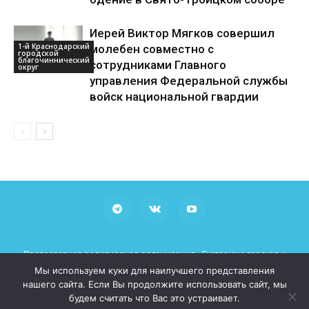
Иерей Виктор Мягков совершил
1-й Краснодарский
молебен совместно с
городской
благочиннический
сотрудниками Главного
округ
управления Федеральной службы
войск национальной гвардии
Православная религиозная организация «Екатеринодарская и
Кубанская Епархия Русской Православной Церкви (Московский
Мы используем куки для наилучшего представления
Патриархат)»
нашего сайта. Если Вы продолжите использовать сайт, мы
При использовании материалов просьба указывать рабочие
будем считать что Вас это устраивает.