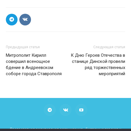
Предыдущая статья
Следующая статья
Митрополит Кирилл
К Дню Героев Отечества в
совершил всенощное
станице Динской провели
бдение в Андреевском
ряд торжественных
соборе города Ставрополя
мероприятий
Православная религиозная организация «Екатеринодарская и