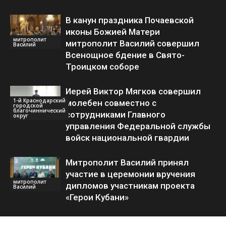
В канун праздника Почаевской
иконы Божией Матери
митрополит
митрополит Василий совершил
Василий
Всенощное бдение в Свято-
Троицком соборе
Иерей Виктор Мягков совершил
1-й Краснодарский
молебен совместно с
городской
благочиннический
сотрудниками Главного
округ
управления Федеральной службы
войск национальной гвардии
Митрополит Василий принял
участие в церемонии вручения
митрополит
дипломов участникам проекта
Василий
«Герои Кубани»