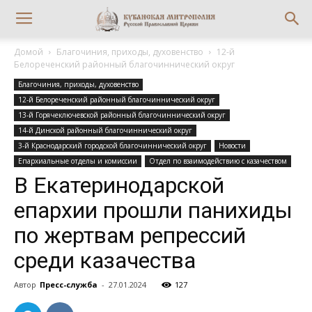
Домой
Благочиния, приходы, духовенство
12-й
Белореченский районный благочиннический округ
Благочиния, приходы, духовенство
12-й Белореченский районный благочиннический округ
13-й Горячеключевской районный благочиннический округ
14-й Динской районный благочиннический округ
3-й Краснодарский городской благочиннический округ
Новости
Епархиальные отделы и комиссии
Отдел по взаимодействию с казачеством
В Екатеринодарской
епархии прошли панихиды
по жертвам репрессий
среди казачества
Автор
Пресс-служба
-
27.01.2024
127