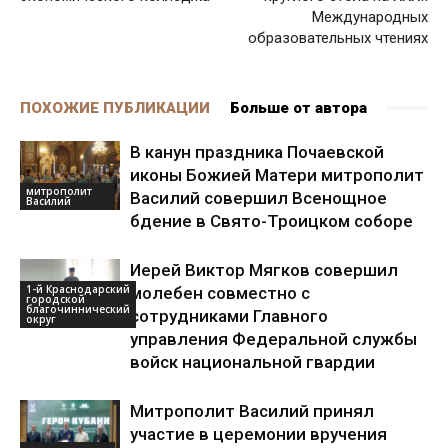
Международных
образовательных чтениях
ПОХОЖИЕ ПУБЛИКАЦИИ
Больше от автора
В канун праздника Почаевской
иконы Божией Матери митрополит
митрополит
Василий совершил Всенощное
Василий
бдение в Свято-Троицком соборе
Иерей Виктор Мягков совершил
1-й Краснодарский
молебен совместно с
городской
благочиннический
сотрудниками Главного
округ
управления Федеральной службы
войск национальной гвардии
Митрополит Василий принял
участие в церемонии вручения