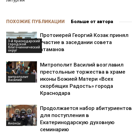
литургия
ПОХОЖИЕ ПУБЛИКАЦИИ
Больше от автора
Протоиерей Георгий Козак принял
3-й Краснодарский
участие в заседании совета
городской
благочиннический
атаманов
округ
Митрополит Василий возглавил
престольные торжества в храме
митрополит
иконы Божией Матери «Всех
Василий
скорбящих Радость» города
Краснодара
Продолжается набор абитуриентов
для поступления в
Екатеринодарскую духовную
Анонсы
семинарию