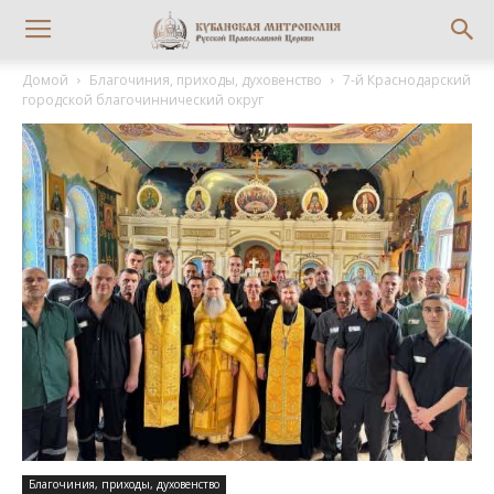
Домой
Благочиния, приходы, духовенство
7-й Краснодарский
городской благочиннический округ
Благочиния, приходы, духовенство