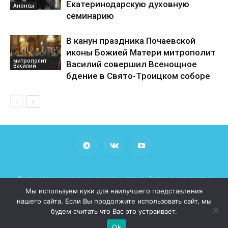
Екатеринодарскую духовную
Анонсы
семинарию
В канун праздника Почаевской
иконы Божией Матери митрополит
митрополит
Василий совершил Всенощное
Василий
бдение в Свято-Троицком соборе
Православная религиозная организация «Екатеринодарская и
Кубанская Епархия Русской Православной Церкви (Московский
Мы используем куки для наилучшего представления
Патриархат)»
нашего сайта. Если Вы продолжите использовать сайт, мы
При использовании материалов просьба указывать рабочие
будем считать что Вас это устраивает.
ссылки на сайт mitropoliakuban.ru
Ok