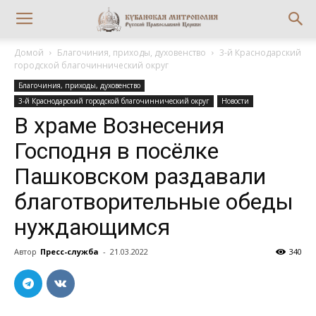
Домой
Благочиния, приходы, духовенство
3-й Краснодарский
городской благочиннический округ
Благочиния, приходы, духовенство
3-й Краснодарский городской благочиннический округ
Новости
В храме Вознесения
Господня в посёлке
Пашковском раздавали
благотворительные обеды
нуждающимся
Автор
Пресс-служба
-
21.03.2022
340