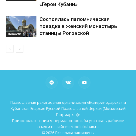
«Герои Кубани»
Состоялась паломническая
поездка в женский монастырь
станицы Роговской
Новости
Православная религиозная организация «Екатеринодарская и
Кубанская Епархия Русской Православной Церкви (Московский
Патриархат)»
При использовании материалов просьба указывать рабочие
ссылки на сайт mitropoliakuban.ru
© 2026 Все права защищены