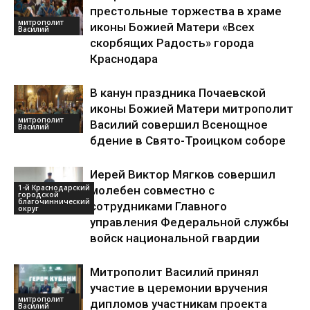
престольные торжества в храме
митрополит
иконы Божией Матери «Всех
Василий
скорбящих Радость» города
Краснодара
В канун праздника Почаевской
иконы Божией Матери митрополит
митрополит
Василий совершил Всенощное
Василий
бдение в Свято-Троицком соборе
Иерей Виктор Мягков совершил
1-й Краснодарский
молебен совместно с
городской
благочиннический
сотрудниками Главного
округ
управления Федеральной службы
войск национальной гвардии
Митрополит Василий принял
участие в церемонии вручения
митрополит
дипломов участникам проекта
Василий