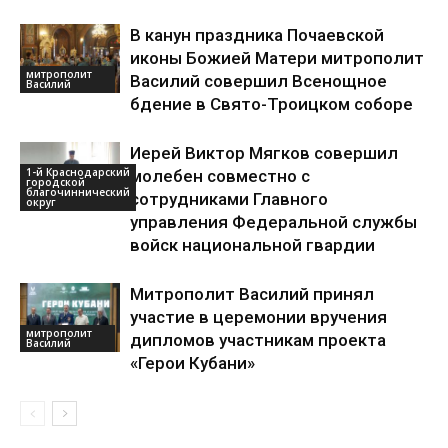
В канун праздника Почаевской
иконы Божией Матери митрополит
митрополит
Василий совершил Всенощное
Василий
бдение в Свято-Троицком соборе
Иерей Виктор Мягков совершил
1-й Краснодарский
молебен совместно с
городской
благочиннический
сотрудниками Главного
округ
управления Федеральной службы
войск национальной гвардии
Митрополит Василий принял
участие в церемонии вручения
митрополит
дипломов участникам проекта
Василий
«Герои Кубани»