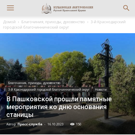
Домой
Благочиния, приходы, духовенство
3-й Краснодарский
городской благочиннический округ
Благочиния, приходы, духовенство
3-й Краснодарский городской благочиннический округ
Новости
В Пашковской прошли памятные
мероприятия ко дню основания
станицы
Автор
Пресс-служба
-
16.10.2023
150