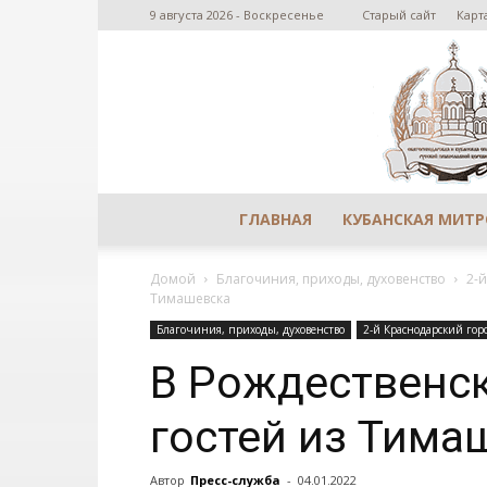
9 августа 2026 - Воскресенье
Старый сайт
Карт
ГЛАВНАЯ
КУБАНСКАЯ МИТ
Домой
Благочиния, приходы, духовенство
2-
Тимашевска
Благочиния, приходы, духовенство
2-й Краснодарский гор
В Рождественск
гостей из Тима
Автор
Пресс-служба
-
04.01.2022