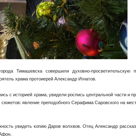
орода Тимашевска совершили духовно-просветительскую п
оятель храма протоиерей Александр Игнатов.
ись с историей храма, увидели роспись центральной части и пр
 сюжетов: явление преподобного Серафима Саровского на мест
ость увидеть копию Даров волхвов. Отец Александр рассказа
 Афон.