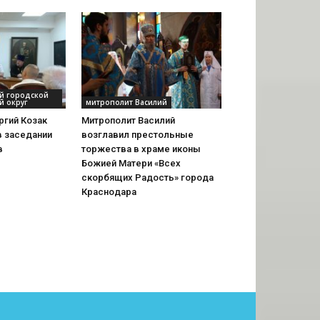
ий городской
й округ
митрополит Василий
ргий Козак
Митрополит Василий
в заседании
возглавил престольные
в
торжества в храме иконы
Божией Матери «Всех
скорбящих Радость» города
Краснодара