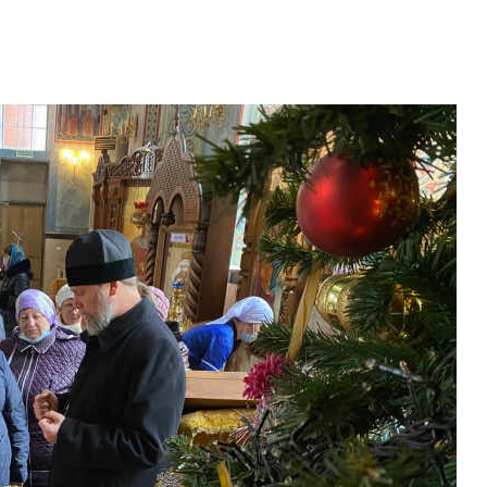
и
Кубанской
епархии