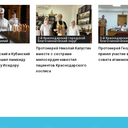
3-й Краснодарский городской
3-й Краснодарск
силий
благочиннический округ
благочиннически
Протоиерей Николай Капустин
Протоиерей Гео
кий и Кубанский
вместе с сестрами
принял участие 
ршил панихиду
милосердия навестил
совета атамано
ту Исидору
пациентов Краснодарского
хосписа