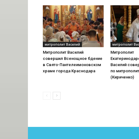
митрополит Василий
митрополит Ва
Митрополит Василий
Митрополит
совершил Всенощное бдение
Екатеринодарс
в Свято-Пантелеимоновском
Василий сове
храме города Краснодара
по митрополи
(Кириченко)